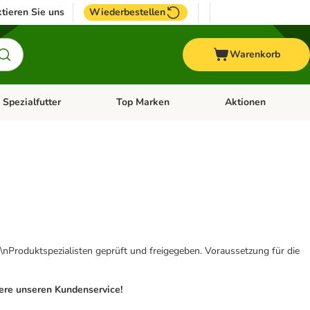
tieren Sie uns
Wiederbestellen
Warenkorb
 Spezialfutter
Top Marken
Aktionen
hör
e-Menü öffnen: Weitere Tiere
Kategorie-Menü öffnen: Vet & Spezialfutter
Kategorie-Menü öffne
\nProduktspezialisten geprüft und freigegeben. Voraussetzung für die
iere unseren Kundenservice!