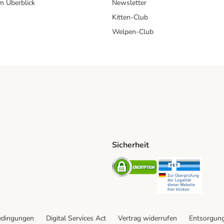
im Überblick
Newsletter
Kitten-Club
Welpen-Club
Sicherheit
hische Post Shipping Method
D Shipping Method
Security
Securit
od
edingungen
Digital Services Act
Vertrag widerrufen
Entsorgun