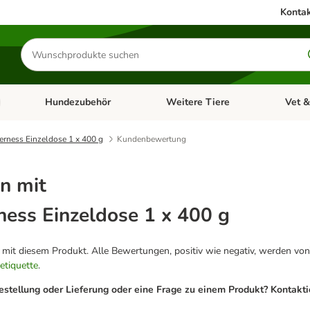
Kontak
Produkte
suchen
Hundezubehör
Weitere Tiere
Vet &
ffnen: Katzenzubehör
Kategorie-Menü öffnen: Hundefutter
Kategorie-Menü öffnen: Hundezube
Kategori
erness Einzeldose 1 x 400 g
Kundenbewertung
n mit
ness Einzeldose 1 x 400 g
g mit diesem Produkt. Alle Bewertungen, positiv wie negativ, werden von
etiquette
.
estellung oder Lieferung oder eine Frage zu einem Produkt? Kontakt