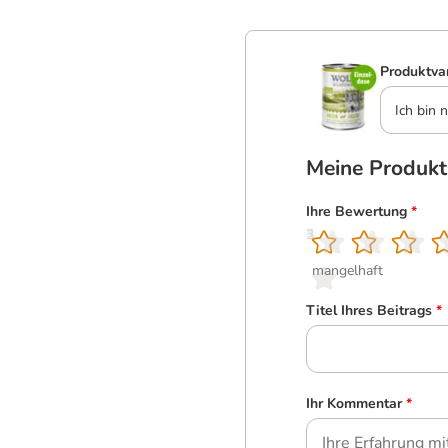
Produktva
Ich bin n
Meine Produk
Ihre Bewertung
*
1
2
3
4
5
mangelhaft
Titel Ihres Beitrags
*
Ihr Kommentar
*