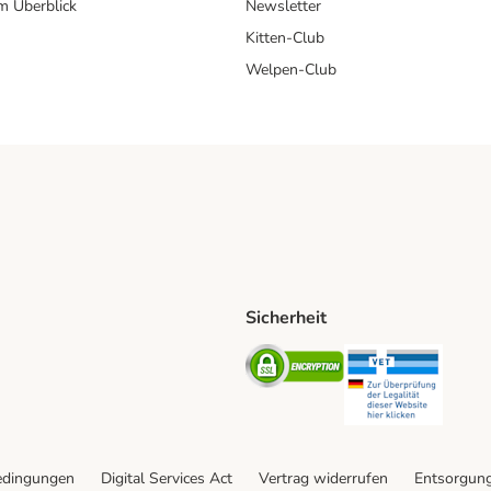
im Überblick
Newsletter
Kitten-Club
Welpen-Club
Sicherheit
hische Post Shipping Method
D Shipping Method
Security
Securit
od
edingungen
Digital Services Act
Vertrag widerrufen
Entsorgun