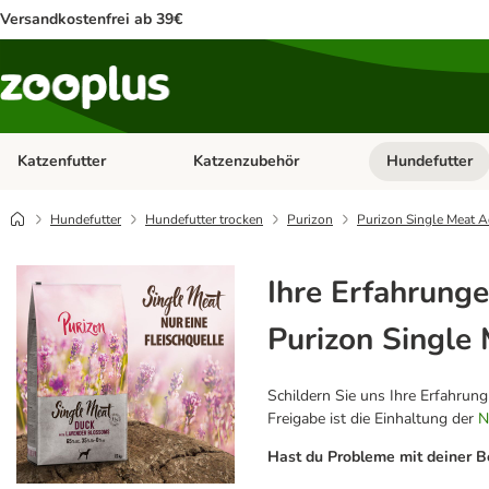
Versandkostenfrei ab 39€
Katzenfutter
Katzenzubehör
Hundefutter
Kategorie-Menü öffnen: Katzenfutter
Kategorie-Menü ö
Hundefutter
Hundefutter trocken
Purizon
Purizon Single Meat A
Ihre Erfahrunge
Purizon Single
Schildern Sie uns Ihre Erfahrun
Freigabe ist die Einhaltung der
N
Hast du Probleme mit deiner B