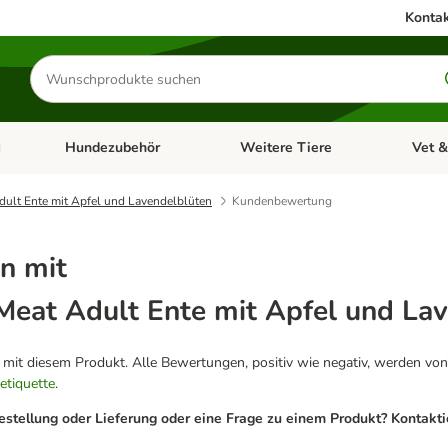
Kontak
Produkte
suchen
Hundezubehör
Weitere Tiere
Vet &
ffnen: Katzenzubehör
Kategorie-Menü öffnen: Hundefutter
Kategorie-Menü öffnen: Hundezube
Kategori
dult Ente mit Apfel und Lavendelblüten
Kundenbewertung
n mit
 Meat Adult Ente mit Apfel und La
g mit diesem Produkt. Alle Bewertungen, positiv wie negativ, werden von
etiquette
.
estellung oder Lieferung oder eine Frage zu einem Produkt? Kontakt