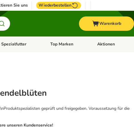
tieren Sie uns
Wiederbestellen
Warenkorb
 Spezialfutter
Top Marken
Aktionen
hör
e-Menü öffnen: Weitere Tiere
Kategorie-Menü öffnen: Vet & Spezialfutter
Kategorie-Menü öffne
vendelblüten
\nProduktspezialisten geprüft und freigegeben. Voraussetzung für die
iere unseren Kundenservice!