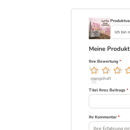
Produktva
Ich bin n
Meine Produk
Ihre Bewertung
*
1
2
3
4
5
mangelhaft
Titel Ihres Beitrags
*
Ihr Kommentar
*