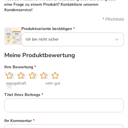
eine Frage zu einem Produkt? Kontaktiere unseren
Kundenservice!
Pflichtfeld
Produktvariante bestätigen
*
Ich bin nicht sicher
Meine Produktbewertung
Ihre Bewertung
*
1
2
3
4
5
mangelhaft
sehr gut
Titel Ihres Beitrags
*
Ihr Kommentar
*