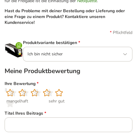
für die Freigabe ist die Einhaltung der
Netiquette
.
Hast du Probleme mit deiner Bestellung oder Lieferung oder
eine Frage zu einem Produkt? Kontaktiere unseren
Kundenservice!
Pflichtfeld
Produktvariante bestätigen
*
Ich bin nicht sicher
Meine Produktbewertung
Ihre Bewertung
*
1
2
3
4
5
mangelhaft
sehr gut
Titel Ihres Beitrags
*