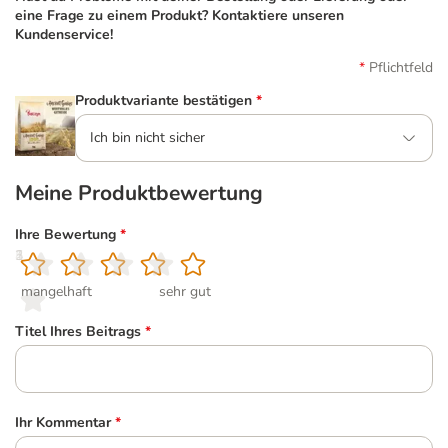
eine Frage zu einem Produkt? Kontaktiere unseren
Kundenservice!
Pflichtfeld
Produktvariante bestätigen
*
Ich bin nicht sicher
Meine Produktbewertung
Ihre Bewertung
*
1
2
3
4
5
mangelhaft
sehr gut
Titel Ihres Beitrags
*
Ihr Kommentar
*