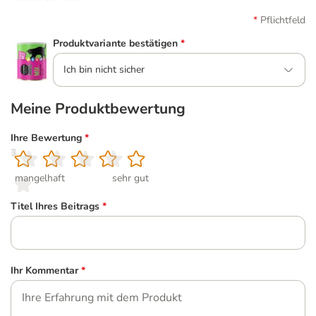
Pflichtfeld
Produktvariante bestätigen
*
Ich bin nicht sicher
Meine Produktbewertung
Ihre Bewertung
*
1
2
3
4
5
mangelhaft
sehr gut
Titel Ihres Beitrags
*
Ihr Kommentar
*