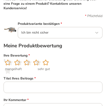
eine Frage zu einem Produkt? Kontaktiere unseren
Kundenservice!
Pflichtfeld
Produktvariante bestätigen
*
Ich bin nicht sicher
Meine Produktbewertung
Ihre Bewertung
*
1
2
3
4
5
mangelhaft
sehr gut
Titel Ihres Beitrags
*
Ihr Kommentar
*