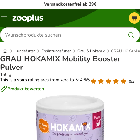
Versandkostenfrei ab 39€
Menü
Produkte
suchen
Hundefutter
Ergänzungsfutter
Grau & Hokamix
GRAU HOKAMIX M
GRAU HOKAMIX Mobility Booster
Pulver
150 g
This is a stars rating area from zero to 5: 4.6/5
(
93
)
Produkt bewerten