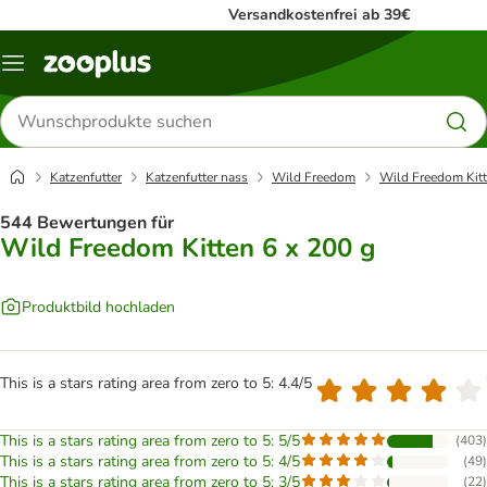
Versandkostenfrei ab 39€
Menü
Produkte
suchen
Katzenfutter
Katzenfutter nass
Wild Freedom
Wild Freedom Kitt
544 Bewertungen für
Wild Freedom Kitten 6 x 200 g
Produktbild hochladen
This is a stars rating area from zero to 5: 4.4/5
This is a stars rating area from zero to 5: 5/5
(
403
)
This is a stars rating area from zero to 5: 4/5
(
49
)
This is a stars rating area from zero to 5: 3/5
(
22
)