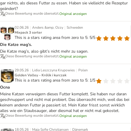
gar nichts, als dieses Futter zu essen. Haben sie vielleicht die Rezeptur
geändert?
Diese Bewertung wurde übersetzt.
Original anzeigen
|
|
02.06.26
Anders &amp; Ozzy
Schweden
Mixpack 3 sorter
This is a stars rating area from zero to 5: 5/5
Die Katze mag’s.
Die Katze mag’s, also gibt’s nicht mehr zu sagen.
Diese Bewertung wurde übersetzt.
Original anzeigen
|
|
29.05.26
Lidia Leszczyna Krupowies
Polen
Golden Valley – Królik i kurczak
This is a stars rating area from zero to 5: 1/5
Ocna
Meine Katzen verweigern dieses Futter komplett. Sie haben nur daran
geschnuppert und nicht mal probiert. Das überrascht mich, weil das bei
keinem anderen Futter je passiert ist. Mein Kater frisst sonst wirklich
alles wie ein Staubsauger, aber diesmal hat er nicht mal gekostet.
Diese Bewertung wurde übersetzt.
Original anzeigen
|
|
18.05.26
Maja Sofie Christiansen
Dänemark