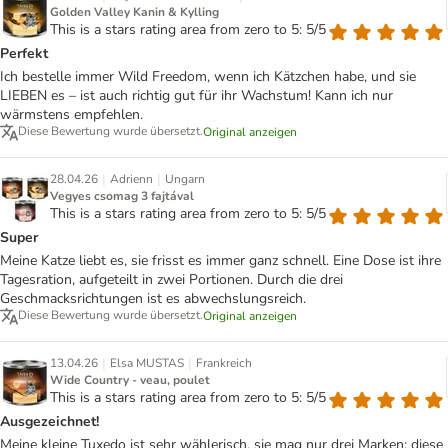
Golden Valley Kanin & Kylling
This is a stars rating area from zero to 5: 5/5
Perfekt
Ich bestelle immer Wild Freedom, wenn ich Kätzchen habe, und sie
LIEBEN es – ist auch richtig gut für ihr Wachstum! Kann ich nur
wärmstens empfehlen.
Diese Bewertung wurde übersetzt.
Original anzeigen
|
|
28.04.26
Adrienn
Ungarn
Vegyes csomag 3 fajtával
This is a stars rating area from zero to 5: 5/5
Super
Meine Katze liebt es, sie frisst es immer ganz schnell. Eine Dose ist ihre
Tagesration, aufgeteilt in zwei Portionen. Durch die drei
Geschmacksrichtungen ist es abwechslungsreich.
Diese Bewertung wurde übersetzt.
Original anzeigen
|
|
13.04.26
Elsa MUSTAS
Frankreich
Wide Country - veau, poulet
This is a stars rating area from zero to 5: 5/5
Ausgezeichnet!
Meine kleine Tuxedo ist sehr wählerisch, sie mag nur drei Marken: diese