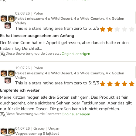
|
02.08.26
Polen
Pakiet mieszany: 4 x Wild Desert, 4 x Wide Country, 4 x Golden
Valley
This is a stars rating area from zero to 5: 2/5
Es hat besser ausgesehen am Anfang
Der Maine Coon hat mit Appetit gefressen, aber danach hatte er den
halben Tag Durchfall…
Diese Bewertung wurde übersetzt.
Original anzeigen
|
19.07.26
Polen
Pakiet mieszany: 4 x Wild Desert, 4 x Wide Country, 4 x Golden
Valley
This is a stars rating area from zero to 5: 5/5
Empfehle ich weiter
Meine Katzen mögen alle drei Sorten sehr gern. Das Produkt ist fein
durchgedreht, ohne sichtbare Sehnen oder Fettklumpen. Aber das gilt
nur für die kleinen Dosen. Die großen kann ich nicht empfehlen.
Diese Bewertung wurde übersetzt.
Original anzeigen
|
|
04.07.26
Gracey
Ungarn
Vegyes csomag 3 fajtával