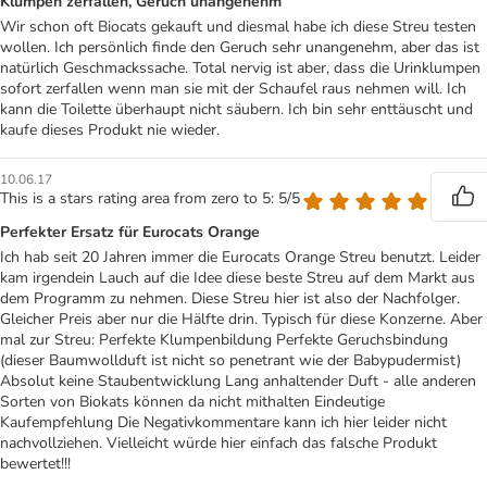
Klumpen zerfallen, Geruch unangenehm
Wir schon oft Biocats gekauft und diesmal habe ich diese Streu testen
wollen. Ich persönlich finde den Geruch sehr unangenehm, aber das ist
natürlich Geschmackssache. Total nervig ist aber, dass die Urinklumpen
sofort zerfallen wenn man sie mit der Schaufel raus nehmen will. Ich
kann die Toilette überhaupt nicht säubern. Ich bin sehr enttäuscht und
kaufe dieses Produkt nie wieder.
10.06.17
This is a stars rating area from zero to 5: 5/5
Perfekter Ersatz für Eurocats Orange
Ich hab seit 20 Jahren immer die Eurocats Orange Streu benutzt. Leider
kam irgendein Lauch auf die Idee diese beste Streu auf dem Markt aus
dem Programm zu nehmen. Diese Streu hier ist also der Nachfolger.
Gleicher Preis aber nur die Hälfte drin. Typisch für diese Konzerne. Aber
mal zur Streu: Perfekte Klumpenbildung Perfekte Geruchsbindung
(dieser Baumwollduft ist nicht so penetrant wie der Babypudermist)
Absolut keine Staubentwicklung Lang anhaltender Duft - alle anderen
Sorten von Biokats können da nicht mithalten Eindeutige
Kaufempfehlung Die Negativkommentare kann ich hier leider nicht
nachvollziehen. Vielleicht würde hier einfach das falsche Produkt
bewertet!!!