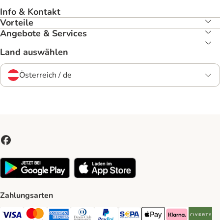
Info & Kontakt
Vorteile
Angebote & Services
Land auswählen
Österreich / de
Zahlungsarten
Visa Payment Method
MasterCard Payment Method
American Express Payment Method
Diners Club Payment Method
PayPal Payment Method
SEPA Payment Method
Apple Pay Payment Meth
Klarna Payment 
Riverty P