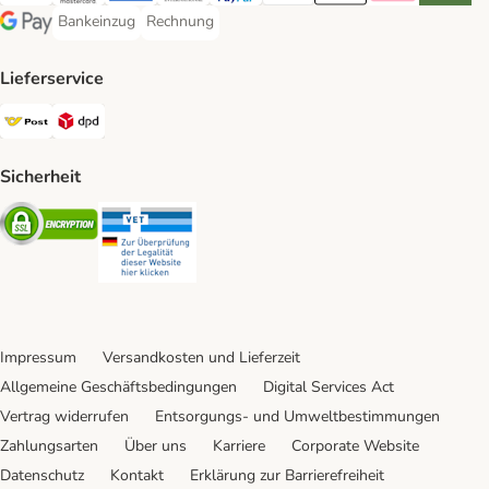
Bankeinzug
Rechnung
Bankeinzug Payment Method
Rechnung Payment Method
Google Pay Payment Method
Lieferservice
Österreichische Post Shipping Method
DPD Shipping Method
Sicherheit
Security
Security
Impressum
Versandkosten und Lieferzeit
Allgemeine Geschäftsbedingungen
Digital Services Act
Vertrag widerrufen
Entsorgungs- und Umweltbestimmungen
Zahlungsarten
Über uns
Karriere
Corporate Website
Datenschutz
Kontakt
Erklärung zur Barrierefreiheit