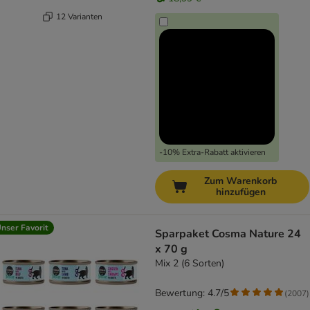
12 Varianten
-10% Extra-Rabatt aktivieren
Zum Warenkorb
hinzufügen
nser Favorit
Sparpaket Cosma Nature 24
x 70 g
Mix 2 (6 Sorten)
Bewertung: 4.7/5
(
2007
)