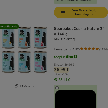
-10% Extra-Rabatt aktivieren
Zum Warenkorb
hinzufügen
nser Favorit
Sparpaket Cosma Nature 24
x 140 g
Mix (6 Sorten)
Bewertung: 4.8/5
(
1134
)
Einzeln
39,96 €
36,99 €
11,01 € / kg
35,14 €
13 Varianten