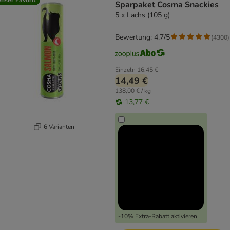
Sparpaket Cosma Snackies
5 x Lachs (105 g)
Bewertung: 4.7/5
(
4300
)
Einzeln
16,45 €
14,49 €
138,00 € / kg
13,77 €
6 Varianten
-10% Extra-Rabatt aktivieren