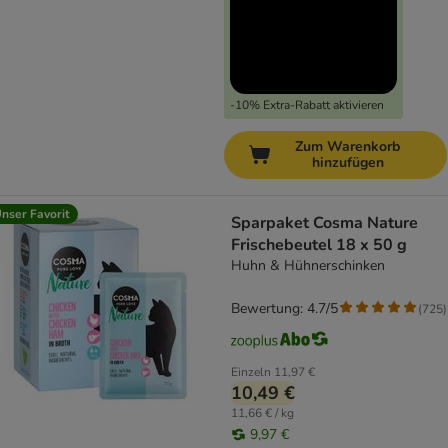
-10% Extra-Rabatt aktivieren
Zum Warenkorb
hinzufügen
nser Favorit
Sparpaket Cosma Nature
Frischebeutel 18 x 50 g
Huhn & Hühnerschinken
Bewertung: 4.7/5
(
725
)
Einzeln
11,97 €
10,49 €
11,66 € / kg
9,97 €