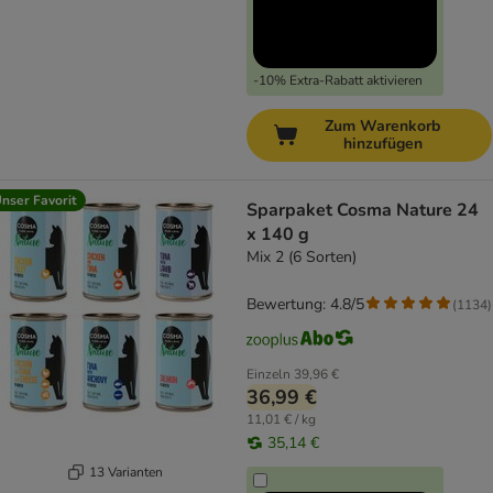
-10% Extra-Rabatt aktivieren
Zum Warenkorb
hinzufügen
nser Favorit
Sparpaket Cosma Nature 24
x 140 g
Mix 2 (6 Sorten)
Bewertung: 4.8/5
(
1134
)
Einzeln
39,96 €
36,99 €
11,01 € / kg
35,14 €
13 Varianten