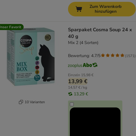
Zum Warenkorb
hinzufügen
nser Favorit
Sparpaket Cosma Soup 24 x
40 g
Mix 2 (4 Sorten)
Bewertung: 4.7/5
(
1571
)
Einzeln
15,98 €
13,99 €
14,57 € / kg
13,29 €
10 Varianten