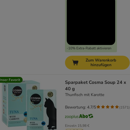
-10% Extra-Rabatt aktivieren
Zum Warenkorb
hinzufügen
nser Favorit
Sparpaket Cosma Soup 24 x
40 g
Thunfisch mit Karotte
Bewertung: 4.7/5
(
1571
)
Einzeln
15,98 €