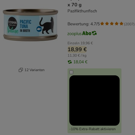
x 70 g
Pazifikthunfisch
Bewertung: 4.7/5
(
2007
)
Einzeln
19,96 €
18,99 €
11,30 € / kg
18,04 €
12 Varianten
-10% Extra-Rabatt aktivieren