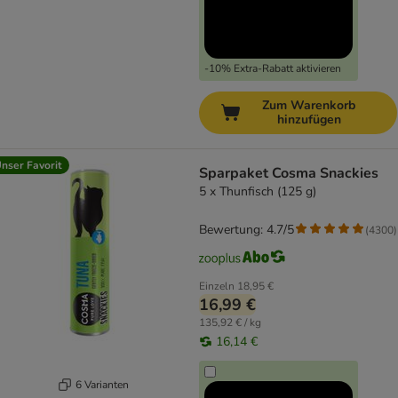
-10% Extra-Rabatt aktivieren
Zum Warenkorb
hinzufügen
nser Favorit
Sparpaket Cosma Snackies
5 x Thunfisch (125 g)
Bewertung: 4.7/5
(
4300
)
Einzeln
18,95 €
16,99 €
135,92 € / kg
16,14 €
6 Varianten