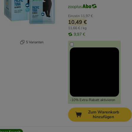
Einzeln
11,97 €
10,49 €
11,66 € / kg
9,97 €
5 Varianten
-10% Extra-Rabatt aktivieren
Zum Warenkorb
hinzufügen
nser Favorit