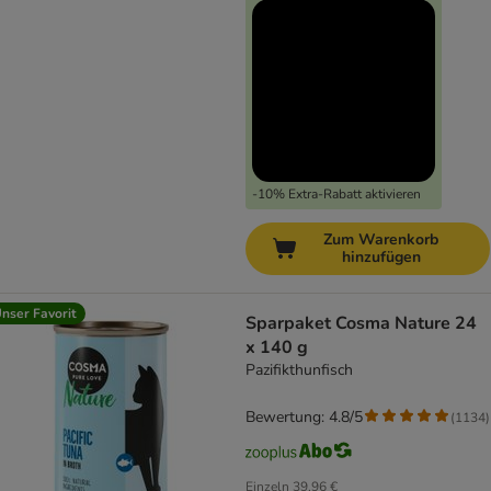
-10% Extra-Rabatt aktivieren
Zum Warenkorb
hinzufügen
nser Favorit
Sparpaket Cosma Nature 24
x 140 g
Pazifikthunfisch
Bewertung: 4.8/5
(
1134
)
Einzeln
39,96 €