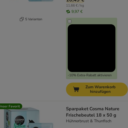
11,66 € / kg
9,97 €
5 Varianten
-10% Extra-Rabatt aktivieren
Zum Warenkorb
hinzufügen
nser Favorit
Sparpaket Cosma Nature
Frischebeutel 18 x 50 g
Hühnerbrust & Thunfisch