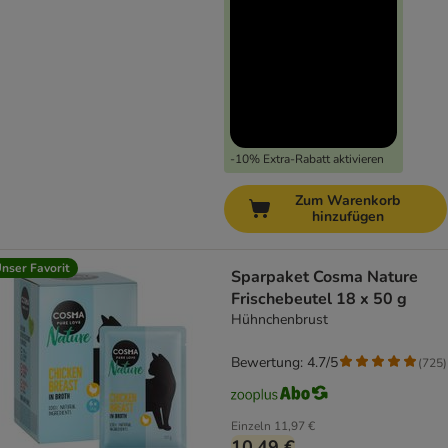
-10% Extra-Rabatt aktivieren
Zum Warenkorb
hinzufügen
nser Favorit
Sparpaket Cosma Nature
Frischebeutel 18 x 50 g
Hühnchenbrust
Bewertung: 4.7/5
(
725
)
Einzeln
11,97 €
10,49 €