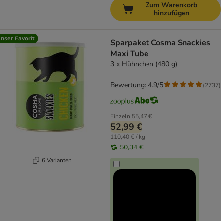
Zum Warenkorb
hinzufügen
nser Favorit
Sparpaket Cosma Snackies
Maxi Tube
3 x Hühnchen (480 g)
Bewertung: 4.9/5
(
2737
)
Einzeln
55,47 €
52,99 €
110,40 € / kg
50,34 €
6 Varianten