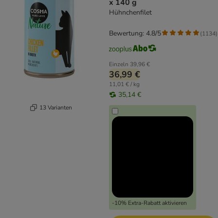
x 140 g
Hühnchenfilet
Bewertung: 4.8/5
(
1134
)
Einzeln
39,96 €
36,99 €
11,01 € / kg
35,14 €
13 Varianten
-10% Extra-Rabatt aktivieren