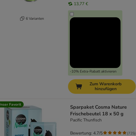
13,77 €
6 Varianten
-10% Extra-Rabatt aktivieren
Zum Warenkorb
hinzufügen
nser Favorit
Sparpaket Cosma Nature
Frischebeutel 18 x 50 g
Pacific Thunfisch
Bewertung: 4.7/5
(
725
)