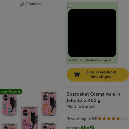
5 Varianten
-10% Extra-Rabatt aktivieren
Zum Warenkorb
hinzufügen
nser Favorit
Sparpaket Cosma Asia in
Jelly 12 x 400 g
Mix 1 (5 Sorten)
Bewertung: 4.5/5
(
905
)