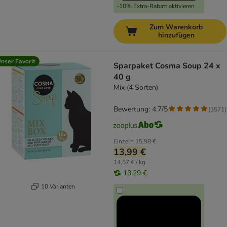
-10% Extra-Rabatt aktivieren
Zum Warenkorb
hinzufügen
nser Favorit
Sparpaket Cosma Soup 24 x
40 g
Mix (4 Sorten)
Bewertung: 4.7/5
(
1571
)
Einzeln
15,98 €
13,99 €
14,57 € / kg
13,29 €
10 Varianten