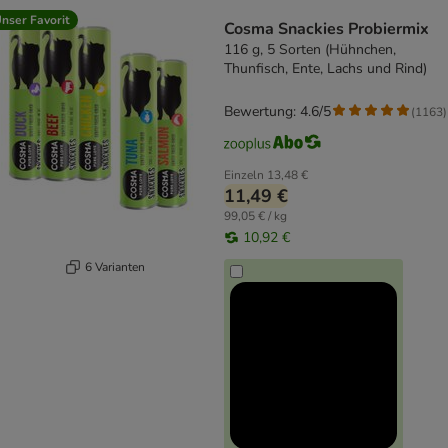
product items have been changed
nser Favorit
Cosma Snackies Probiermix
116 g, 5 Sorten (Hühnchen,
Thunfisch, Ente, Lachs und Rind)
Bewertung: 4.6/5
(
1163
)
Einzeln
13,48 €
11,49 €
99,05 € / kg
10,92 €
6 Varianten