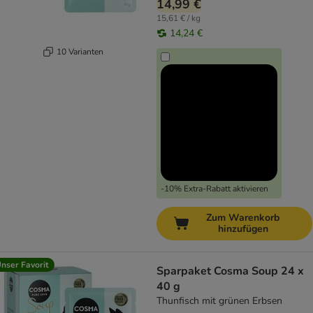
14,99 €
15,61 € / kg
14,24 €
10 Varianten
-10% Extra-Rabatt aktivieren
Zum Warenkorb
hinzufügen
nser Favorit
Sparpaket Cosma Soup 24 x
40 g
Thunfisch mit grünen Erbsen