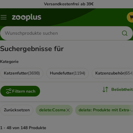
Versandkostenfrei ab 39€
Menü
Produkte
suchen
Suchergebnisse für
Kategorie
Katzenfutter
(
3698
)
Hundefutter
(
1194
)
Katzenzubehör
(
654
Beliebtheit
Filtern nach
Zurücksetzen
delete
:
Cosma
delete
:
Produkte mit Extra-
1 - 48 von 148 Produkte