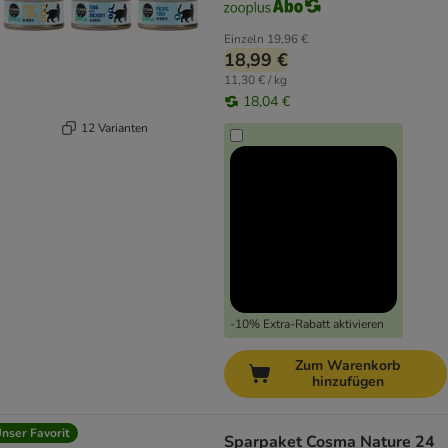
Einzeln
19,96 €
18,99 €
11,30 € / kg
18,04 €
12 Varianten
-10% Extra-Rabatt aktivieren
Zum Warenkorb
hinzufügen
nser Favorit
Sparpaket Cosma Nature 24