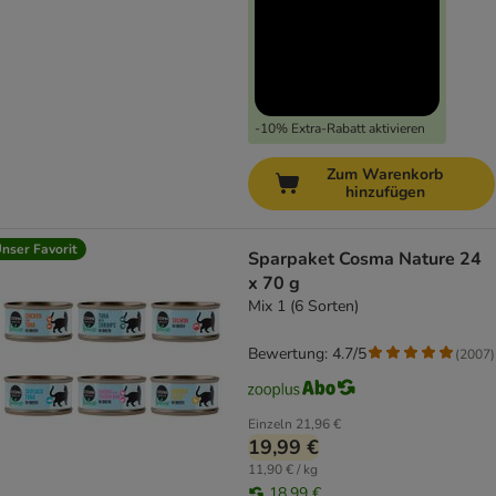
-10% Extra-Rabatt aktivieren
Zum Warenkorb
hinzufügen
nser Favorit
Sparpaket Cosma Nature 24
x 70 g
Mix 1 (6 Sorten)
Bewertung: 4.7/5
(
2007
)
Einzeln
21,96 €
19,99 €
11,90 € / kg
18,99 €