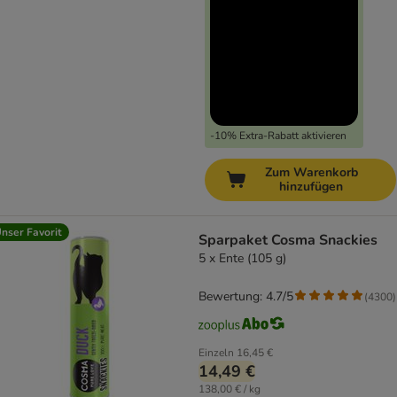
-10% Extra-Rabatt aktivieren
Zum Warenkorb
hinzufügen
nser Favorit
Sparpaket Cosma Snackies
5 x Ente (105 g)
Bewertung: 4.7/5
(
4300
)
Einzeln
16,45 €
14,49 €
138,00 € / kg