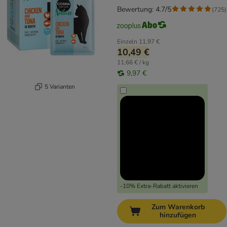
Bewertung: 4.7/5
(
725
)
Einzeln
11,97 €
10,49 €
11,66 € / kg
9,97 €
5 Varianten
-10% Extra-Rabatt aktivieren
Zum Warenkorb
hinzufügen