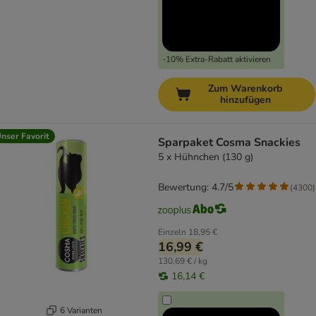
-10% Extra-Rabatt aktivieren
Zum Warenkorb
hinzufügen
nser Favorit
Sparpaket Cosma Snackies
5 x Hühnchen (130 g)
Bewertung: 4.7/5
(
4300
)
Einzeln
18,95 €
16,99 €
130,69 € / kg
16,14 €
6 Varianten