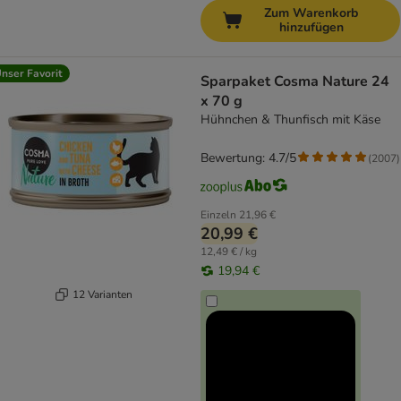
Zum Warenkorb
hinzufügen
nser Favorit
Sparpaket Cosma Nature 24
x 70 g
Hühnchen & Thunfisch mit Käse
Bewertung: 4.7/5
(
2007
)
Einzeln
21,96 €
20,99 €
12,49 € / kg
19,94 €
12 Varianten