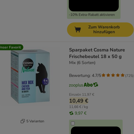
-10% Extra-Rabatt aktivieren
Zum Warenkorb
hinzufügen
nser Favorit
Sparpaket Cosma Nature
Frischebeutel 18 x 50 g
Mix (6 Sorten)
Bewertung: 4.7/5
(
725
)
Einzeln
11,97 €
10,49 €
11,66 € / kg
9,97 €
5 Varianten