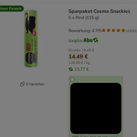
nser Favorit
Sparpaket Cosma Snackies
5 x Rind (115 g)
Bewertung: 4.7/5
(
4300
)
Einzeln
16,45 €
14,49 €
126,00 € / kg
13,77 €
6 Varianten