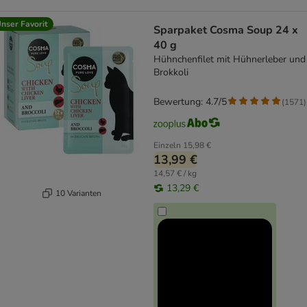
nser Favorit
Sparpaket Cosma Soup 24 x
40 g
Hühnchenfilet mit Hühnerleber und
Brokkoli
Bewertung: 4.7/5
(
1571
)
Einzeln
15,98 €
13,99 €
14,57 € / kg
13,29 €
10 Varianten