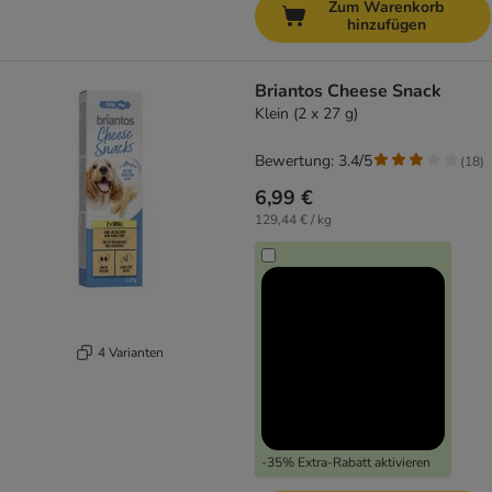
Zum Warenkorb
hinzufügen
Briantos Cheese Snack
Klein (2 x 27 g)
Bewertung: 3.4/5
(
18
)
6,99 €
129,44 € / kg
4 Varianten
-35% Extra-Rabatt aktivieren