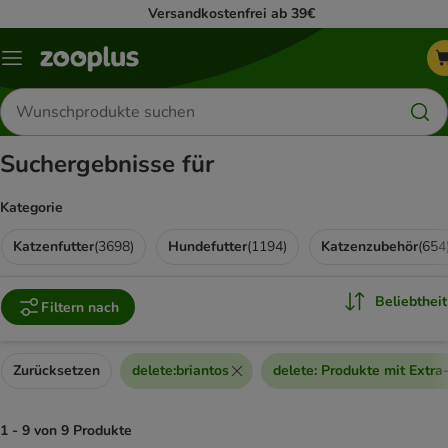
Versandkostenfrei ab 39€
Menü
Produkte
suchen
Suchergebnisse für
Kategorie
Katzenfutter
(
3698
)
Hundefutter
(
1194
)
Katzenzubehör
(
654
Beliebtheit
Filtern nach
Zurücksetzen
delete
:
briantos
delete
:
Produkte mit Extra
1 - 9 von 9 Produkte