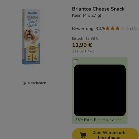
product items have been changed
Briantos Cheese Snack
Klein (4 x 27 g)
Bewertung: 3.4/5
(
18
)
Einzeln
13,98 €
11,99 €
111,02 € / kg
4 Varianten
-35% Extra-Rabatt aktivieren
Zum Warenkorb
hinzufügen