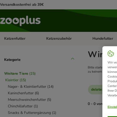
Versandkostenfrei ab 39€
Katzenfutter
Katzenzubehör
Hundefutter
Kategorie-Menü öffnen: Katzenfutter
Kategorie-Menü ö
Wir kon
Kategorie
Wir ve
verwen
Bitte starten Sie ei
zu keinem Ergebnis f
können
Weitere Tiere
(
15
)
Cookie
Kleintier
(
15
)
Produk
Center
Nager- & Kleintierfutter
(
14
)
delete
:
Burgess
Ihrer 
Kaninchenfutter
(
6
)
Verarb
Meerschweinchenfutter
(
5
)
0 - 0 von 0 Prod
Chinchillafutter
(
1
)
Einste
Snacks & Futterergänzung
(
1
)
product items ha