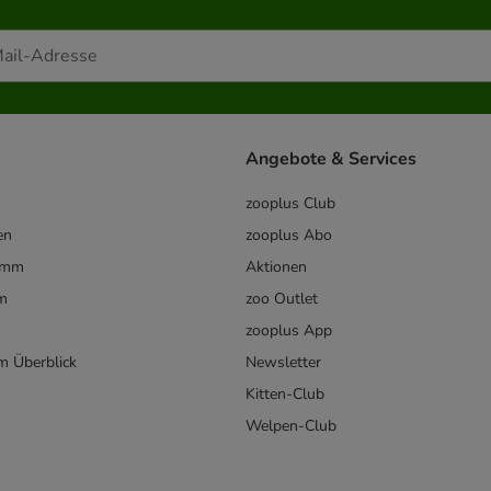
Angebote & Services
zooplus Club
en
zooplus Abo
ramm
Aktionen
m
zoo Outlet
zooplus App
im Überblick
Newsletter
Kitten-Club
Welpen-Club