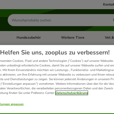
Kontak
Produkte
suchen
Hundezubehör
Weitere Tiere
Vet &
ffnen: Katzenzubehör
Kategorie-Menü öffnen: Hundefutter
Kategorie-Menü öffnen: Hundezube
Kategori
nten leider keine Suchergebn
Helfen Sie uns, zooplus zu verbessern!
rwenden Cookies, Pixel und andere Technologien (“Cookies”) auf unserer Webseite.
den unbedingt erforderliche Cookies, damit Sie auf unserer Webseite surfen und ei
ne erneute Suche: Stellen Sie sicher, dass Ihr Suchbegriff keine Tippfehler enthält 
ühren sollte, kontaktieren Sie bitte unseren
Kundenservice
. Wir helfen Ihnen gerne
. Mit Ihrem Einverständnis möchten wir Leistungs-, Funktionelle- und Marketingzw
s aktivieren, um Ihre Erfahrung mit unserer Webseite zu verbessern und Ihnen relev
te und Dienstleistungen zu zeigen. Sie können jederzeit Änderungen in unserem Pr
 (“Einstellungen anpassen”) vornehmen. Weitere Informationen über den für die Ver
Daten Verantwortlichen, die verarbeiteten personenbezogenen Daten und den Zweck 
eitung finden Sie unter Präferenz-Center
Datenschutzerklärung
ukte
llungen anpassen
ve been changed