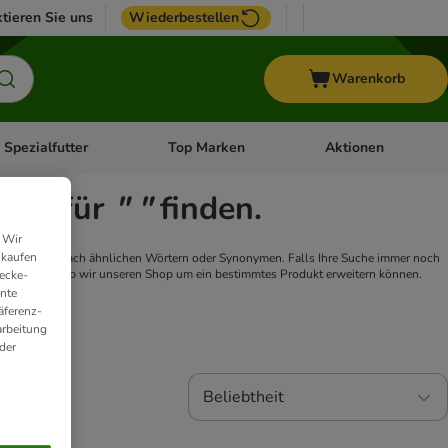
tieren Sie uns
Wiederbestellen
Warenkorb
 Spezialfutter
Top Marken
Aktionen
hör
e-Menü öffnen: Weitere Tiere
Kategorie-Menü öffnen: Vet & Spezialfutter
Kategorie-Menü öffne
isse für
" "
finden.
 Wir
nkaufen
oder suchen Sie nach ähnlichen Wörtern oder Synonymen. Falls Ihre Suche immer noch
 oder prüfen, ob wir unseren Shop um ein bestimmtes Produkt erweitern können.
ecke-
ante
äferenz-
arbeitung
der
Beliebtheit