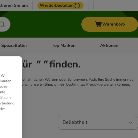
tieren Sie uns
Wiederbestellen
Warenkorb
 Spezialfutter
Top Marken
Aktionen
hör
e-Menü öffnen: Weitere Tiere
Kategorie-Menü öffnen: Vet & Spezialfutter
Kategorie-Menü öffne
isse für
" "
finden.
 Wir
oder suchen Sie nach ähnlichen Wörtern oder Synonymen. Falls Ihre Suche immer noch
nkaufen
 oder prüfen, ob wir unseren Shop um ein bestimmtes Produkt erweitern können.
ecke-
ante
äferenz-
arbeitung
der
Beliebtheit