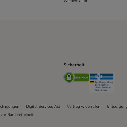
Welpen-Club
Sicherheit
hische Post Shipping Method
D Shipping Method
Security
Securit
od
edingungen
Digital Services Act
Vertrag widerrufen
Entsorgun
zur Barrierefreiheit