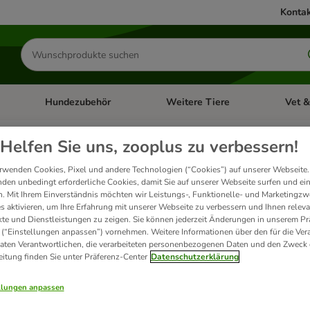
Kontak
Produkte
suchen
Hundezubehör
Weitere Tiere
Vet &
ffnen: Katzenzubehör
Kategorie-Menü öffnen: Hundefutter
Kategorie-Menü öffnen: Hundezube
Kategori
nten leider keine Suchergebn
Helfen Sie uns, zooplus zu verbessern!
rwenden Cookies, Pixel und andere Technologien (“Cookies”) auf unserer Webseite.
ne erneute Suche: Stellen Sie sicher, dass Ihr Suchbegriff keine Tippfehler enthält 
den unbedingt erforderliche Cookies, damit Sie auf unserer Webseite surfen und ei
ühren sollte, kontaktieren Sie bitte unseren
Kundenservice
. Wir helfen Ihnen gerne
. Mit Ihrem Einverständnis möchten wir Leistungs-, Funktionelle- und Marketingzw
s aktivieren, um Ihre Erfahrung mit unserer Webseite zu verbessern und Ihnen relev
te und Dienstleistungen zu zeigen. Sie können jederzeit Änderungen in unserem Pr
 (“Einstellungen anpassen”) vornehmen. Weitere Informationen über den für die Ver
t
Daten Verantwortlichen, die verarbeiteten personenbezogenen Daten und den Zweck 
eitung finden Sie unter Präferenz-Center
Datenschutzerklärung
ukte
llungen anpassen
ve been changed