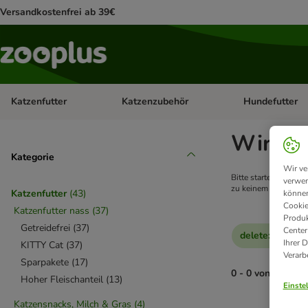
Versandkostenfrei ab 39€
Katzenfutter
Katzenzubehör
Hundefutter
Kategorie-Menü öffnen: Katzenfutter
Kategorie-Menü ö
Wir kon
Kategorie
Wir ve
Bitte starten Sie ei
verwen
zu keinem Ergebnis f
Katzenfutter
(
43
)
können
Cookie
Katzenfutter nass
(
37
)
Produk
Getreidefrei
(
37
)
Center
delete
:
Kitty Ca
Ihrer 
KITTY Cat
(
37
)
Verarb
Sparpakete
(
17
)
0 - 0 von 0 Prod
Hoher Fleischanteil
(
13
)
Einste
Katzensnacks, Milch & Gras
(
4
)
product items ha