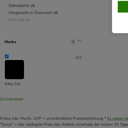
Getreidefrei
(
4
)
Hergestellt in Österreich
(
4
)
Kitty Cat
(
4
)
Hoher Fleischanteil
(
3
)
Knuspersnacks
(
3
)
Zahnpflegesnacks
(
2
)
Marke
1
Katzenfutter trocken
(
2
)
(
43
)
Getreidefrei
(
2
)
KITTY Cat
(
2
)
Kitty Cat
Zurücksetzen
Preise inkl. MwSt. UVP = unverbindliche Preisempfehlung *
Es gelten d
"Sonst" = Der niedrigste Preis des Artikels innerhalb der letzten 30 Tage