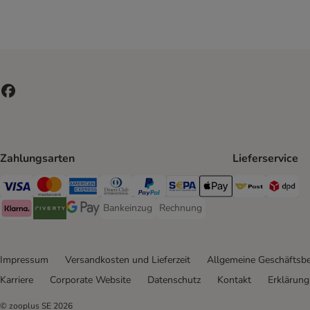
Zahlungsarten
Lieferservice
Österreic
DP
Visa Payment Method
MasterCard Payment Method
American Express Payment Method
Diners Club Payment Method
PayPal Payment Method
SEPA Payment Method
Apple Pay Payment Meth
Bankeinzug
Rechnung
Bankeinzug Payment Method
Rechnung Payment Method
Klarna Payment Method
Riverty Payment Method
Google Pay Payment Method
Impressum
Versandkosten und Lieferzeit
Allgemeine Geschäftsb
Karriere
Corporate Website
Datenschutz
Kontakt
Erklärung 
© zooplus SE
2026