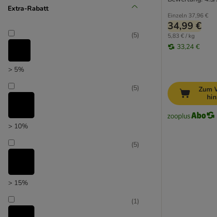
Extra-Rabatt
Unser Favorit
Einzeln
37,96 €
34,99 €
(
5
)
5,83 € / kg
33,24 €
> 5%
(
5
)
Zum 
hi
> 10%
(
5
)
> 15%
(
1
)