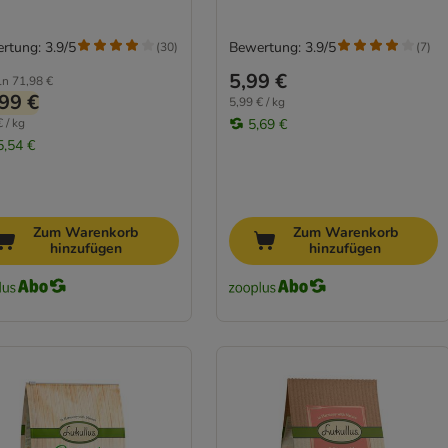
rtung: 3.9/5
Bewertung: 3.9/5
(
30
)
(
7
)
5,99 €
ln
71,98 €
99 €
5,99 € / kg
 / kg
5,69 €
5,54 €
Zum Warenkorb
Zum Warenkorb
hinzufügen
hinzufügen