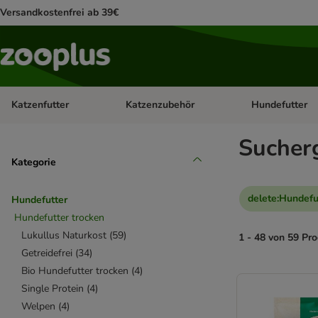
Versandkostenfrei ab 39€
Katzenfutter
Katzenzubehör
Hundefutter
Kategorie-Menü öffnen: Katzenfutter
Kategorie-Menü ö
Sucher
Kategorie
delete
:
Hundefu
Hundefutter
Hundefutter trocken
Lukullus Naturkost
(
59
)
1 - 48 von 59 Pr
Getreidefrei
(
34
)
Bio Hundefutter trocken
(
4
)
product items ha
Single Protein
(
4
)
Welpen
(
4
)