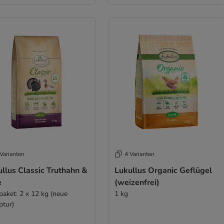
Varianten
4 Varianten
llus Classic Truthahn &
Lukullus Organic Geflügel
e
(weizenfrei)
paket: 2 x 12 kg (neue
1 kg
ptur)