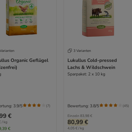
Varianten
3 Varianten
ullus Organic Geflügel
Lukullus Cold-pressed
zenfrei)
Lachs & Wildschwein
g
Sparpaket: 2 x 10 kg
rtung: 3.9/5
Bewertung: 3.8/5
(
7
)
(
45
)
99 €
Einzeln
83,98 €
80,99 €
 / kg
9,39 €
4,05 € / kg