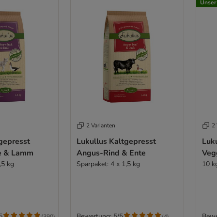
Unser
2 Varianten
2 
gepresst
Lukullus Kaltgepresst
Luk
te & Lamm
Angus-Rind & Ente
Veg
,5 kg
Sparpaket: 4 x 1,5 kg
10 k
5
Bewertung: 5/5
Bewe
(
390
)
(
4
)