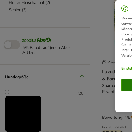
Hoher Fleischanteil
(
2
)
Senior
(
2
)
Wir ve
verwen
können
Cookie
Produk
Center
5% Rabatt auf jeden Abo-
Ihrer 
Artikel
Verarb
2 Varianten
Einste
Lukullus Kalt
Hundegröße
& Forelle
Sparpaket: 4 x 1
Rezeptur)
(
28
)
Bewertung: 4/5
Einzeln
29,96 €