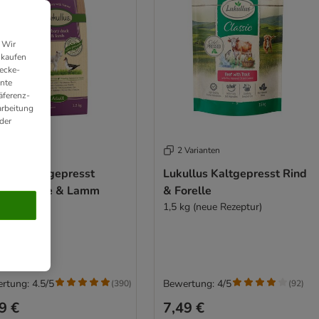
 Wir
nkaufen
ecke-
ante
äferenz-
arbeitung
der
Varianten
2 Varianten
ullus Kaltgepresst
Lukullus Kaltgepresst Rind
barie-Ente & Lamm
& Forelle
kg
1,5 kg (neue Rezeptur)
rtung: 4.5/5
Bewertung: 4/5
(
390
)
(
92
)
9 €
7,49 €