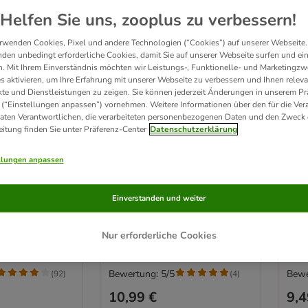
Helfen Sie uns, zooplus zu verbessern!
rwenden Cookies, Pixel und andere Technologien (“Cookies”) auf unserer Webseite.
den unbedingt erforderliche Cookies, damit Sie auf unserer Webseite surfen und ei
. Mit Ihrem Einverständnis möchten wir Leistungs-, Funktionelle- und Marketingzw
s aktivieren, um Ihre Erfahrung mit unserer Webseite zu verbessern und Ihnen relev
te und Dienstleistungen zu zeigen. Sie können jederzeit Änderungen in unserem Pr
 (“Einstellungen anpassen”) vornehmen. Weitere Informationen über den für die Ver
Daten Verantwortlichen, die verarbeiteten personenbezogenen Daten und den Zweck 
eitung finden Sie unter Präferenz-Center
Datenschutzerklärung
2 Varianten
2 
llungen anpassen
gepresst Rind
Lukullus Kaltgepresst
Luk
Angus-Rind & Ente
Bar
Einverstanden und weiter
,5 kg (neue
1,5 kg
1,5 
Nur erforderliche Cookies
Bewertung: 5/5
Bewe
(
92
)
(
4
)
10,99 €
9,4