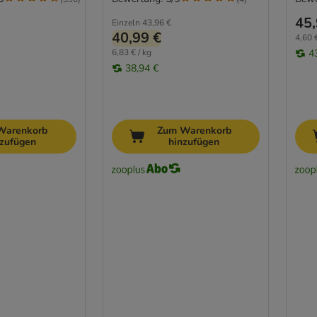
45,
Einzeln
43,96 €
40,99 €
4,60 €
6,83 € / kg
4
38,94 €
Warenkorb
Zum Warenkorb
nzufügen
hinzufügen