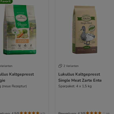
 Favorit
Varianten
2 Varianten
ullus Kaltgepresst
Lukullus Kaltgepresst
gie
Single Meat Zarte Ente
g (neue Rezeptur)
Sparpaket: 4 x 1,5 kg
rtung: 4.5/5
Bewertung: 4.3/5
(
47
)
(
4
)