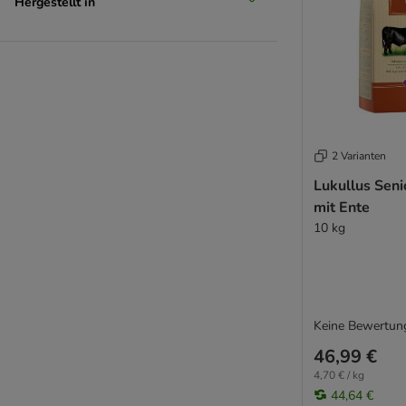
Hergestellt in
2 Varianten
Lukullus Sen
mit Ente
10 kg
Keine Bewertun
46,99 €
4,70 € / kg
44,64 €