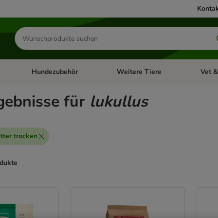
Kontak
Produkte
suchen
Hundezubehör
Weitere Tiere
Vet &
ffnen: Katzenzubehör
Kategorie-Menü öffnen: Hundefutter
Kategorie-Menü öffnen: Hundezube
Kategori
gebnisse für
lukullus
tter trocken
odukte
ve been changed