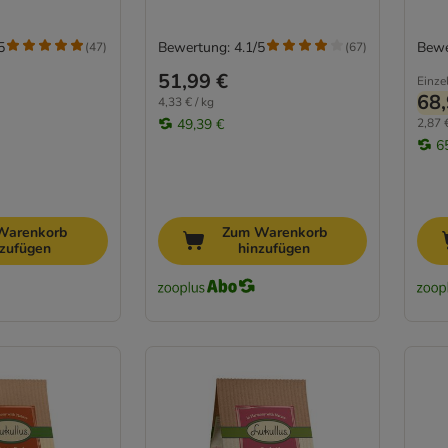
5
Bewertung: 4.1/5
Bewe
(
47
)
(
67
)
51,99 €
Einze
68,
4,33 € / kg
49,39 €
2,87 €
6
Warenkorb
Zum Warenkorb
nzufügen
hinzufügen