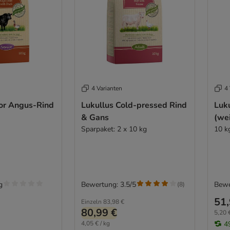
4 Varianten
4 
ior Angus-Rind
Lukullus Cold-pressed Rind
Luk
& Gans
(wei
Sparpaket: 2 x 10 kg
10 k
g
Bewertung: 3.5/5
Bewe
(
8
)
51,
Einzeln
83,98 €
80,99 €
5,20 €
4,05 € / kg
4