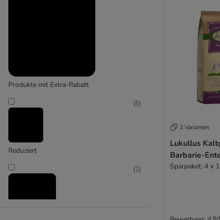
Groß 26-45 kg
(
34
)
Produkte mit Extra-Rabatt
(
5
)
2 Varianten
Extra-groß > 45 kg
Lukullus Kalt
Reduziert
Barbarie-En
Sparpaket: 4 x 1
(
2
)
Bewertung: 4.5/