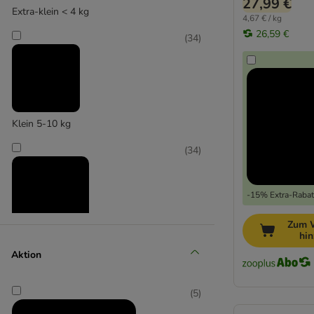
27,99 €
Extra-klein < 4 kg
4,67 € / kg
26,59 €
(
34
)
Klein 5-10 kg
(
34
)
-15% Extra-Rabatt
Zum 
hi
Mittel 11-25 kg
Aktion
(
34
)
(
5
)