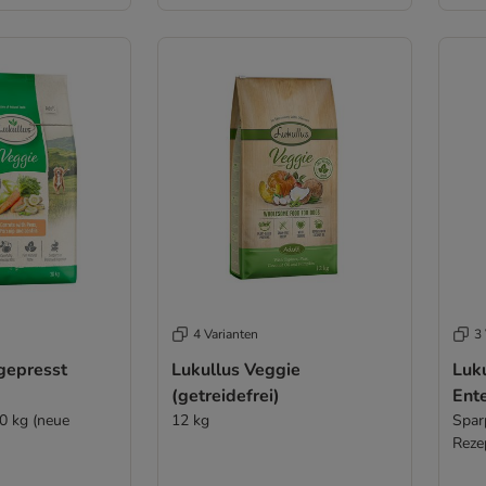
4 Varianten
3 
gepresst
Lukullus Veggie
Luku
(getreidefrei)
Ent
10 kg (neue
12 kg
Spar
Reze