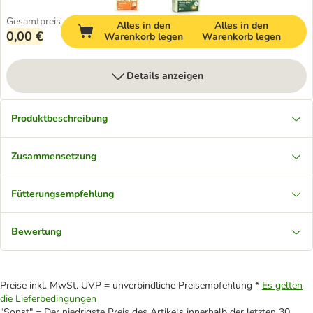
Gesamtpreis
Alles in den
Alles in den
0,00 €
Warenkorb legen
Warenkorb legen
Details anzeigen
Produktbeschreibung
Zusammensetzung
Fütterungsempfehlung
Bewertung
Preise inkl. MwSt. UVP = unverbindliche Preisempfehlung *
Es gelten
die Lieferbedingungen
"Sonst" = Der niedrigste Preis des Artikels innerhalb der letzten 30