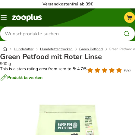
Versandkostenfrei ab 39€
Menü
Produkte
suchen
Hundefutter
Hundefutter trocken
Green Petfood
Green Petfood m
Green Petfood mit Roter Linse
900 g
This is a stars rating area from zero to 5: 4.7/5
(
82
)
Produkt bewerten