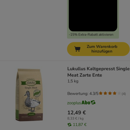
-15% Extra-Rabatt aktivieren
Zum Warenkorb
hinzufügen
Lukullus Kaltgepresst Single
Meat Zarte Ente
1,5 kg
Bewertung: 4.3/5
(
4
)
12,49 €
8,33 € / kg
11,87 €