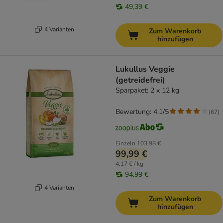
49,39 €
4 Varianten
Zum Warenkorb
hinzufügen
Lukullus Veggie
(getreidefrei)
Sparpaket: 2 x 12 kg
Bewertung: 4.1/5
(
67
)
Einzeln
103,98 €
99,99 €
4,17 € / kg
94,99 €
4 Varianten
Zum Warenkorb
hinzufügen