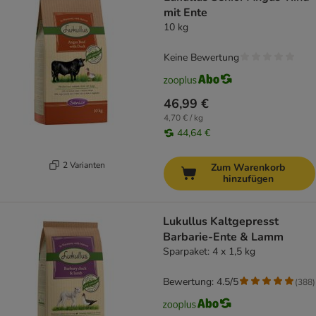
mit Ente
10 kg
Keine Bewertung
46,99 €
4,70 € / kg
44,64 €
2 Varianten
Zum Warenkorb
hinzufügen
Lukullus Kaltgepresst
Barbarie-Ente & Lamm
Sparpaket: 4 x 1,5 kg
Bewertung: 4.5/5
(
388
)