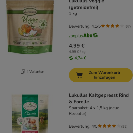
Lukullus Veggie
(getreidefrei)
1 kg
Bewertung: 4.1/5
(
67
)
4,99 €
4,99 € / kg
4,74 €
4 Varianten
Zum Warenkorb
hinzufügen
Lukullus Kaltgepresst Rind
& Forelle
Sparpaket: 4 x 1,5 kg (neue
Rezeptur)
Bewertung: 4/5
(
92
)