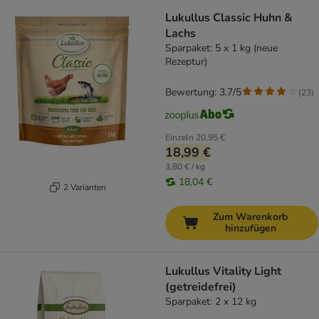
Lukullus Classic Huhn &
Lachs
Sparpaket: 5 x 1 kg (neue
Rezeptur)
Bewertung: 3.7/5
(
23
)
Einzeln
20,95 €
18,99 €
3,80 € / kg
18,04 €
2 Varianten
Zum Warenkorb
hinzufügen
Lukullus Vitality Light
(getreidefrei)
Sparpaket: 2 x 12 kg