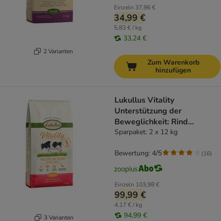
Einzeln
37,96 €
34,99 €
5,83 € / kg
33,24 €
2 Varianten
Zum Warenkorb
hinzufügen
Lukullus Vitality
Unterstützung der
Beweglichkeit: Rind
(getreidefrei)
Sparpaket: 2 x 12 kg
Bewertung: 4/5
(
16
)
Einzeln
103,98 €
99,99 €
4,17 € / kg
94,99 €
3 Varianten