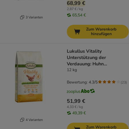
68,99 €
2,87 € / kg
65,54 €
3 Varianten
Zum Warenkorb
hinzufügen
Lukullus Vitality
Unterstützung der
Verdauung: Huhn
(getreidefrei)
12 kg
Bewertung: 4.3/5
(
23
)
51,99 €
4,33 € / kg
49,39 €
4 Varianten
Zum Warenkorb