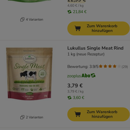
4,60 € / kg
21,84 €
4 Varianten
Zum Warenkorb
hinzufügen
Lukullus Single Meat Rind
1 kg (neue Rezeptur)
Bewertung: 3.9/5
(
29
)
3,79 €
3,79 € / kg
3,60 €
Zum Warenkorb
hinzufügen
2 Varianten