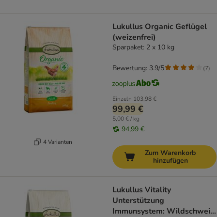
Lukullus Organic Geflügel
(weizenfrei)
Sparpaket: 2 x 10 kg
Bewertung: 3.9/5
(
7
)
Einzeln
103,98 €
99,99 €
5,00 € / kg
94,99 €
4 Varianten
Zum Warenkorb
hinzufügen
Lukullus Vitality
Unterstützung
Immunsystem: Wildschwein