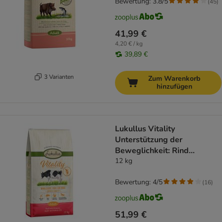
Bewertung: 3.8/5
(
45
)
41,99 €
4,20 € / kg
39,89 €
3 Varianten
Zum Warenkorb
hinzufügen
Lukullus Vitality
Unterstützung der
Beweglichkeit: Rind
(getreidefrei)
12 kg
Bewertung: 4/5
(
16
)
51,99 €