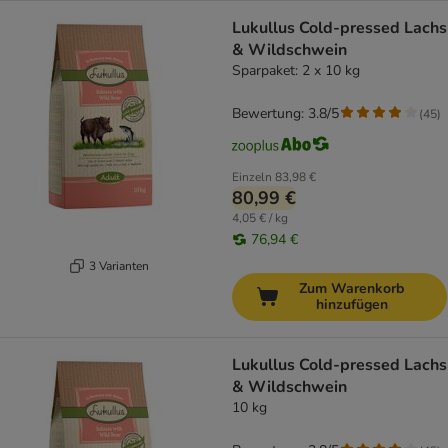
Lukullus Cold-pressed Lachs
& Wildschwein
Sparpaket: 2 x 10 kg
Bewertung: 3.8/5
(
45
)
Einzeln
83,98 €
80,99 €
4,05 € / kg
76,94 €
3 Varianten
Zum Warenkorb
hinzufügen
Lukullus Cold-pressed Lachs
& Wildschwein
10 kg