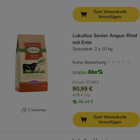
Zum Warenkorb
hinzufügen
Lukullus Senior Angus-Rind
mit Ente
Sparpaket: 2 x 10 kg
Keine Bewertung
Einzeln
93,98 €
90,99 €
4,55 € / kg
86,44 €
2 Varianten
Zum Warenkorb
hinzufügen