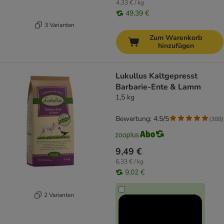
4,33 € / kg
49,39 €
3 Varianten
Zum Warenkorb
hinzufügen
Lukullus Kaltgepresst
Barbarie-Ente & Lamm
1,5 kg
Bewertung: 4.5/5
(
388
)
9,49 €
6,33 € / kg
9,02 €
2 Varianten