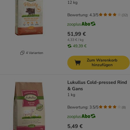
(getreidefrei)
12 kg
Bewertung: 4.3/5
(
32
)
51,99 €
4,33 € / kg
49,39 €
4 Varianten
Zum Warenkorb
hinzufügen
Lukullus Cold-pressed Rind
& Gans
1 kg
Bewertung: 3.5/5
(
8
)
5,49 €