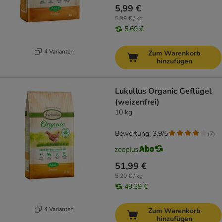
5,99 €
5,99 € / kg
5,69 €
4 Varianten
Zum Warenkorb
hinzufügen
Lukullus Organic Geflügel
(weizenfrei)
10 kg
Bewertung: 3.9/5
(
7
)
51,99 €
5,20 € / kg
49,39 €
4 Varianten
Zum Warenkorb
hinzufügen