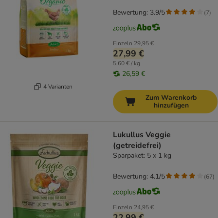
Bewertung: 3.9/5
(
7
)
Einzeln
29,95 €
27,99 €
5,60 € / kg
26,59 €
4 Varianten
Zum Warenkorb
hinzufügen
Lukullus Veggie
(getreidefrei)
Sparpaket: 5 x 1 kg
Bewertung: 4.1/5
(
67
)
Einzeln
24,95 €
22,99 €