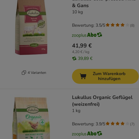
& Gans
10 kg
Bewertung: 3.5/5
(
8
)
41,99 €
4,20 € / kg
39,89 €
4 Varianten
Zum Warenkorb
hinzufügen
Lukullus Organic Geflügel
(weizenfrei)
1 kg
Bewertung: 3.9/5
(
7
)