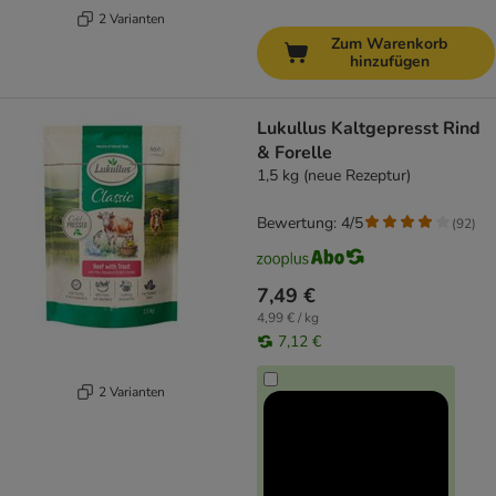
2 Varianten
Zum Warenkorb
hinzufügen
Lukullus Kaltgepresst Rind
& Forelle
1,5 kg (neue Rezeptur)
Bewertung: 4/5
(
92
)
7,49 €
4,99 € / kg
7,12 €
2 Varianten