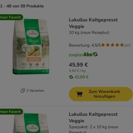
1 - 48 von 59 Produkte
product items have been changed
nser Favorit
Lukullus Kaltgepresst
Veggie
10 kg (neue Rezeptur)
Bewertung: 4.5/5
(
47
)
45,99 €
4,60 € / kg
43,69 €
2 Varianten
Zum Warenkorb
hinzufügen
nser Favorit
Lukullus Kaltgepresst
Veggie
Sparpaket: 2 x 10 kg (neue
Rezeptur)