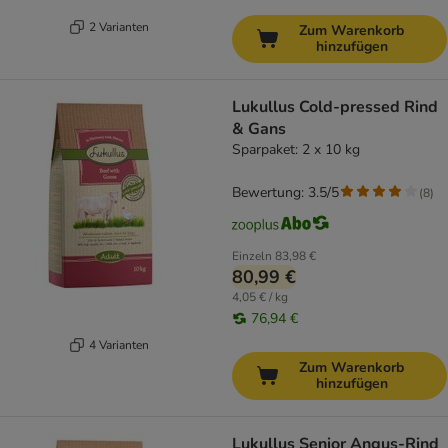
2 Varianten
Zum Warenkorb
hinzufügen
Lukullus Cold-pressed Rind
& Gans
Sparpaket: 2 x 10 kg
Bewertung: 3.5/5
(
8
)
Einzeln
83,98 €
80,99 €
4,05 € / kg
76,94 €
4 Varianten
Zum Warenkorb
hinzufügen
Lukullus Senior Angus-Rind