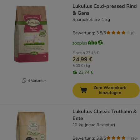
Lukullus Cold-pressed Rind
& Gans
Sparpaket: 5 x 1 kg
Bewertung: 3.5/5
(
8
)
Einzeln
27,45 €
24,99 €
5,00 € / kg
23,74 €
4 Varianten
Zum Warenkorb
hinzufügen
Lukullus Classic Truthahn &
Ente
12 kg (neue Rezeptur)
Bewertung: 3.9/5
(
30
)