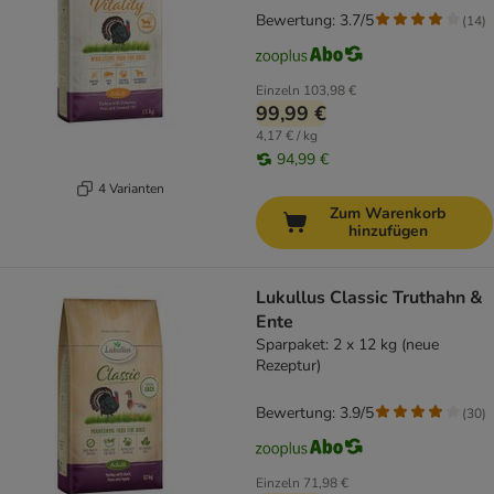
Bewertung: 3.7/5
(
14
)
Einzeln
103,98 €
99,99 €
4,17 € / kg
94,99 €
4 Varianten
Zum Warenkorb
hinzufügen
Lukullus Classic Truthahn &
Ente
Sparpaket: 2 x 12 kg (neue
Rezeptur)
Bewertung: 3.9/5
(
30
)
Einzeln
71,98 €