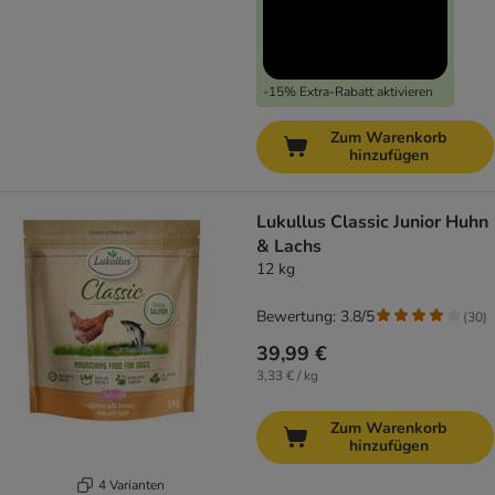
-15% Extra-Rabatt aktivieren
Zum Warenkorb
hinzufügen
Lukullus Classic Junior Huhn
& Lachs
12 kg
Bewertung: 3.8/5
(
30
)
39,99 €
3,33 € / kg
Zum Warenkorb
hinzufügen
4 Varianten