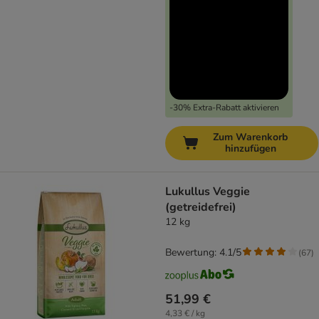
-30% Extra-Rabatt aktivieren
Zum Warenkorb
hinzufügen
Lukullus Veggie
(getreidefrei)
12 kg
Bewertung: 4.1/5
(
67
)
51,99 €
4,33 € / kg