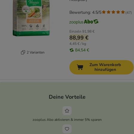
Bewertung: 4.5/5
(
47
)
Einzeln
91,98 €
88,99 €
4,45 € / kg
84,54 €
2 Varianten
Zum Warenkorb
hinzufügen
Deine Vorteile
zooplus Abo aktivieren & immer 5% sparen