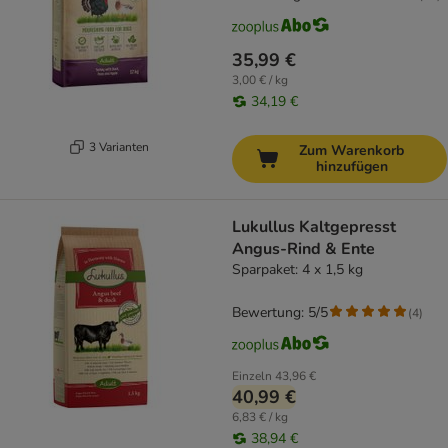
35,99 €
3,00 € / kg
34,19 €
3 Varianten
Zum Warenkorb
hinzufügen
Lukullus Kaltgepresst
Angus-Rind & Ente
Sparpaket: 4 x 1,5 kg
Bewertung: 5/5
(
4
)
Einzeln
43,96 €
40,99 €
6,83 € / kg
38,94 €