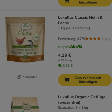
hinzufügen
Lukullus Classic Huhn &
Lachs
1 kg (neue Rezeptur)
Bewertung: 3.7/5
(
23
)
4,19 €
4,19 € / kg
3,98 €
2 Varianten
Zum Warenkorb
hinzufügen
Lukullus Organic Geflügel
(weizenfrei)
Sparpaket: 5 x 1 kg