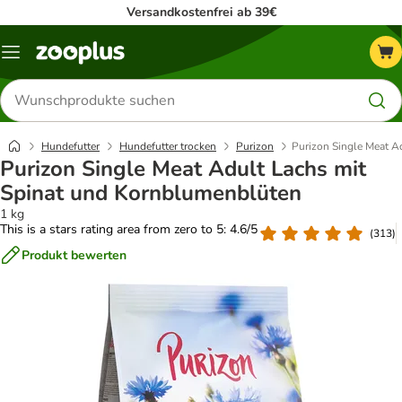
Versandkostenfrei ab 39€
Menü
Produkte
suchen
Hundefutter
Hundefutter trocken
Purizon
Purizon Single Meat A
Purizon Single Meat Adult Lachs mit
Spinat und Kornblumenblüten
1 kg
This is a stars rating area from zero to 5: 4.6/5
(
313
)
Produkt bewerten