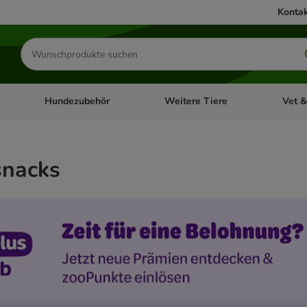
Kontak
Produkte
suchen
Hundezubehör
Weitere Tiere
Vet &
ffnen: Katzenzubehör
Kategorie-Menü öffnen: Hundefutter
Kategorie-Menü öffnen: Hundezube
Kategori
nacks