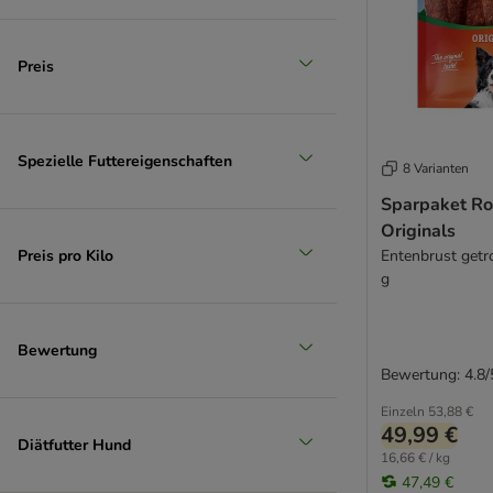
Trixie
Tubidog
Preis
Ultima
Whimzees
WOW Dog
YAKERS
Spezielle Futtereigenschaften
8 Varianten
Yarrah
Sparpaket Ro
Yummeez
Originals
Zesty Paws
Preis pro Kilo
Entenbrust getr
Doggy Bozita
g
Bewertung
Bewertung: 4.8/
Einzeln
53,88 €
49,99 €
Diätfutter Hund
16,66 € / kg
47,49 €