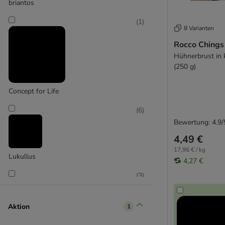
Dokas
briantos
Lukullus
(
1
)
Pedigree
8 Varianten
RINTI
Rocco Chings 
Rocco
Hühnerbrust in 
Vitakraft
(250 g)
Wolf of Wilderness
Concept for Life
8in1
(
6
)
Advance
Bewertung: 4.9/
Adventuros
4,49 €
Alpha Spirit
17,96 € / kg
Animonda
Lukullus
4,27 €
Beeztees
(
3
)
Bello Pasta
Biofood
bosch
Aktion
1
Boxby
Purizon