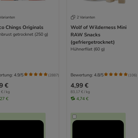
Varianten
2 Varianten
co Chings Originals
Wolf of Wilderness Mini
nbrust getrocknet (250 g)
RAW Snacks
(gefriergetrocknet)
Hühnerfilet (60 g)
rtung: 4.9/5
Bewertung: 4.8/5
(
2887
)
(
106
)
9 €
4,99 €
 € / kg
83,17 € / kg
,27 €
4,74 €