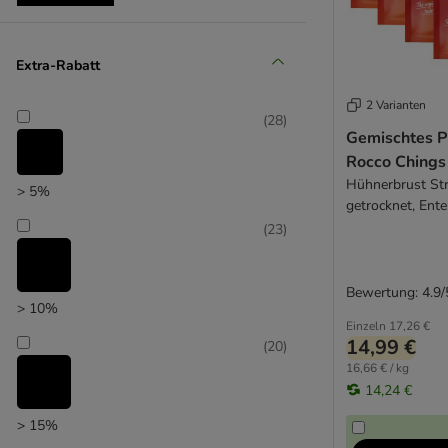
FRESCO - Martin Rütter Trainingssnacks
Frolic
George & Bobs
Extra-Rabatt
Unser Favorit
Goood
2 Varianten
GranataPet
(
28
)
Greenies
Gemischtes P
Green Petfood
Rocco Chings 
Greenwoods
Hühnerbrust Str
> 5%
getrocknet, Ente
Happy Dog
g)
(
23
)
Heim
Hill's
HUNTER
Bewertung: 4.9/
Josera
> 10%
Einzeln
17,26 €
Karlie
14,99 €
(
20
)
KONG
16,66 € / kg
Lucky Jim
14,24 €
Maced
> 15%
MAC´s