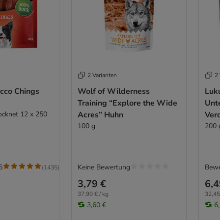
2 Varianten
2 
cco Chings
Wolf of Wilderness
Luku
Training “Explore the Wide
Unt
ocknet 12 x 250
Acres” Huhn
Ver
100 g
200 
5
Keine Bewertung
Bewe
(
1435
)
3,79 €
6,4
37,90 € / kg
32,45
3,60 €
6