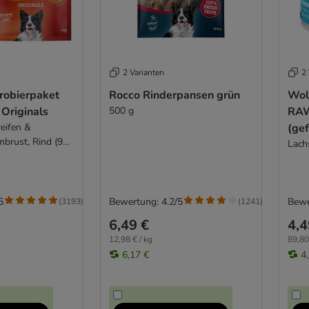
2 Varianten
2 
robierpaket
Rocco Rinderpansen grün
Wol
Originals
500 g
RAW
eifen &
(gef
nbrust, Rind (900
Lachs
5
Bewertung: 4.2/5
Bewe
(
3193
)
(
1241
)
6,49 €
4,4
12,98 € / kg
89,80
6,17 €
4