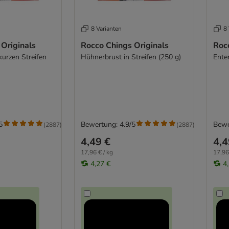
8 Varianten
8 
Originals
Rocco Chings Originals
Roc
kurzen Streifen
Hühnerbrust in Streifen (250 g)
Ente
5
Bewertung: 4.9/5
Bewe
(
2887
)
(
2887
)
4,49 €
4,4
17,96 € / kg
17,96
4,27 €
4