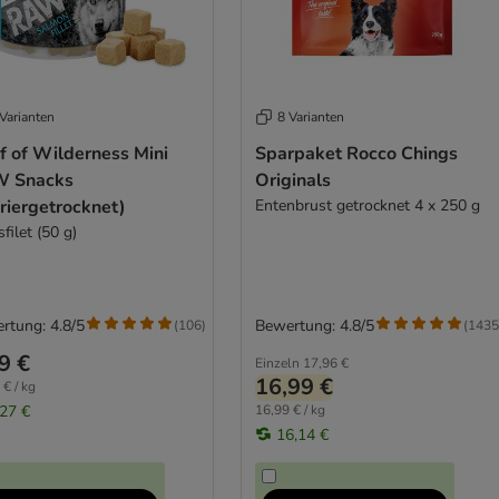
Varianten
8 Varianten
f of Wilderness Mini
Sparpaket Rocco Chings
 Snacks
Originals
riergetrocknet)
Entenbrust getrocknet 4 x 250 g
filet (50 g)
rtung: 4.8/5
Bewertung: 4.8/5
(
106
)
(
1435
9 €
Einzeln
17,96 €
16,99 €
 € / kg
,27 €
16,99 € / kg
16,14 €