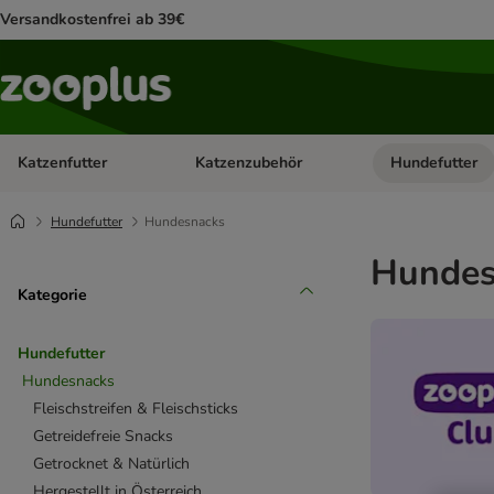
Versandkostenfrei ab 39€
Katzenfutter
Katzenzubehör
Hundefutter
Kategorie-Menü öffnen: Katzenfutter
Kategorie-Menü ö
Hundefutter
Hundesnacks
Hundes
Kategorie
Hundefutter
Hundesnacks
Fleischstreifen & Fleischsticks
Getreidefreie Snacks
Getrocknet & Natürlich
Hergestellt in Österreich