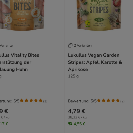
Varianten
2 Varianten
llus Vitality Bites
Lukullus Vegan Garden
erstützung der
Stripes: Apfel, Karotte &
dauung Huhn
Aprikose
g
125 g
rtung: 5/5
Bewertung: 5/5
(
1
)
(
2
)
9 €
4,79 €
 € / kg
38,32 € / kg
,17 €
4,55 €