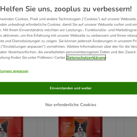
Helfen Sie uns, zooplus zu verbessern!
 eine sinnvolle Ergänzung zum normalen Hundefutter. Sie können
Kausnacks
,
Hunde
hrten Hundeknochen bis hin zum Hundekuchen: Hundesnacks schmecken immer. Gu
rwenden Cookies, Pixel und andere Technologien (“Cookies”) auf unserer Webseite.
den unbedingt erforderliche Cookies, damit Sie auf unserer Webseite surfen und ei
. Mit Ihrem Einverständnis möchten wir Leistungs-, Funktionelle- und Marketingzw
s aktivieren, um Ihre Erfahrung mit unserer Webseite zu verbessern und Ihnen relev
delete
:
Produkte mit Extra-Rabatt
delete
:
zooplus Originals
te und Dienstleistungen zu zeigen. Sie können jederzeit Änderungen in unserem Pr
 (“Einstellungen anpassen”) vornehmen. Weitere Informationen über den für die Ver
Daten Verantwortlichen, die verarbeiteten personenbezogenen Daten und den Zweck 
odukte
eitung finden Sie unter Präferenz-Center
Datenschutzerklärung
ve been changed
llungen anpassen
Unser Favorit
Unser
Einverstanden und weiter
Nur erforderliche Cookies