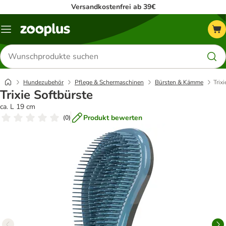
Versandkostenfrei ab 39€
Menü
Produkte
suchen
Hundezubehör
Pflege & Schermaschinen
Bürsten & Kämme
Trix
Trixie Softbürste
ca. L 19 cm
Produkt bewerten
(
0
)