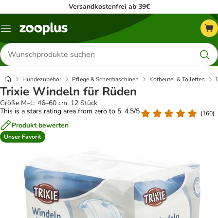
Versandkostenfrei ab 39€
Menü
Produkte
suchen
Hundezubehör
Pflege & Schermaschinen
Kotbeutel & Toiletten
T
Trixie Windeln für Rüden
Größe M–L: 46–60 cm, 12 Stück
This is a stars rating area from zero to 5: 4.5/5
(
160
)
Produkt bewerten
Unser Favorit