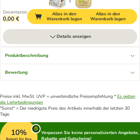
Gesamtpreis
Alles in den
Alles in den
0,00 €
Warenkorb legen
Warenkorb legen
Details anzeigen
Produktbeschreibung
Bewertung
Preise inkl. MwSt. UVP = unverbindliche Preisempfehlung *
Es gelten
die Lieferbedingungen
"Sonst" = Der niedrigste Preis des Artikels innerhalb der letzten 30
Tage.
10%
Verpassen Sie keine personalisierten Angebote,
Rabatte und Gutscheine!
Rabatt für Ihre