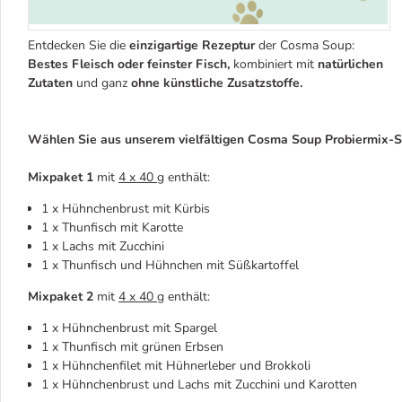
Entdecken Sie die
einzigartige Rezeptur
der Cosma Soup:
Bestes Fleisch oder feinster Fisch,
kombiniert mit
natürlichen
Zutaten
und ganz
ohne künstliche Zusatzstoffe.
Wählen Sie aus unserem vielfältigen Cosma Soup Probiermix-Sor
Mixpaket
1
mit
4 x 40 g
enthält:
1 x Hühnchenbrust mit Kürbis
1 x Thunfisch mit Karotte
1 x Lachs mit Zucchini
1 x Thunfisch und Hühnchen mit Süßkartoffel
Mixpaket
2
mit
4 x 40 g
enthält:
1 x Hühnchenbrust mit Spargel
1 x Thunfisch mit grünen Erbsen
1 x Hühnchenfilet mit Hühnerleber und Brokkoli
1 x Hühnchenbrust und Lachs mit Zucchini und Karotten