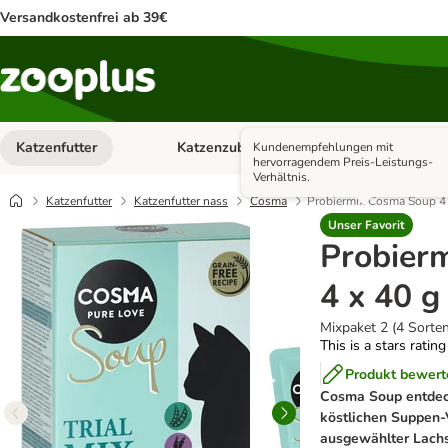
Versandkostenfrei ab 39€
Katzenfutter
Katzenzubehör
Hundefutter
Kundenempfehlungen mit
Kategorie-Menü öffnen: Katzenfutter
Kategorie-Menü ö
hervorragendem Preis-Leistungs-
Verhältnis.
Katzenfutter
Katzenfutter nass
Cosma
Probiermix Cosma Soup 4 
Unser Favorit
Probier
4 x 40 g
Mixpaket 2 (4 Sorten
This is a stars ratin
Produkt bewert
Cosma Soup entde
köstlichen Suppen-
ausgewählter Lachs 