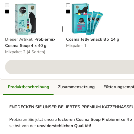
Probiermix Cosma Soup 4 x 40 g
Cosma Jelly Snack 8 x 14 g
Dieser Artikel
:
Probiermix
Cosma Jelly Snack 8 x 14 g
Cosma Soup 4 x 40 g
Mixpaket 1
Mixpaket 2 (4 Sorten)
Produktbeschreibung
Zusammensetzung
Fütterungsemp
ENTDECKEN SIE UNSER BELIEBTES PREMIUM KATZENNASSFUTT
Probieren Sie jetzt unsere
leckeren Cosma Soup Probiermixe 4 x 4
selbst von der
unwiderstehlichen Qualität!