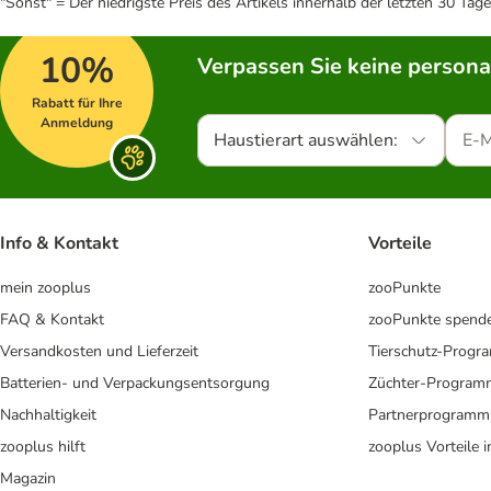
"Sonst" = Der niedrigste Preis des Artikels innerhalb der letzten 30 Tage
10%
Verpassen Sie keine persona
Rabatt für Ihre
Anmeldung
Haustierart auswählen:
Info & Kontakt
Vorteile
mein zooplus
zooPunkte
FAQ & Kontakt
zooPunkte spend
Versandkosten und Lieferzeit
Tierschutz-Prog
Batterien- und Verpackungsentsorgung
Züchter-Program
Nachhaltigkeit
Partnerprogramm
zooplus hilft
zooplus Vorteile 
Magazin