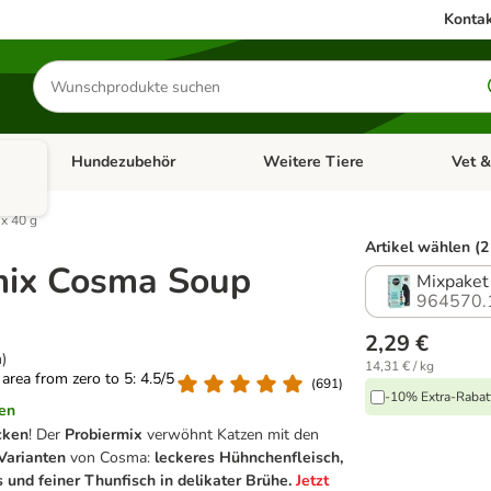
Kontak
Produkte
suchen
Hundezubehör
Weitere Tiere
Vet &
ffnen: Katzenzubehör
Kategorie-Menü öffnen: Hundefutter
Kategorie-Menü öffnen: Hundezube
Kategori
x 40 g
Artikel wählen (2
mix Cosma Soup
Mixpaket 
964570.
2,29 €
)
14,31 € / kg
g area from zero to 5: 4.5/5
(
691
)
-10% Extra-Rabatt
en
cken
! Der
Probiermix
verwöhnt Katzen mit den
Varianten
von Cosma:
leckeres Hühnchenfleisch,
und feiner Thunfisch in delikater Brühe.
Jetzt