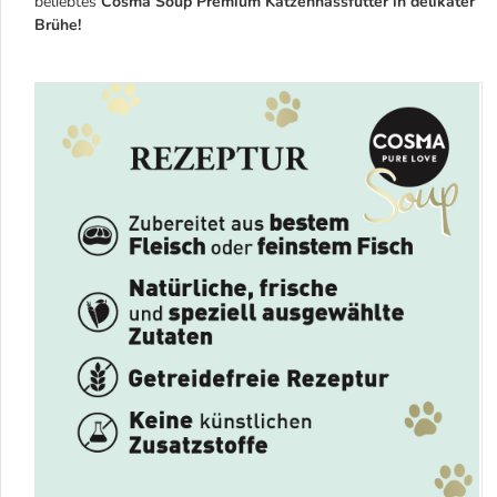
beliebtes
Cosma Soup Premium Katzennassfutter in delikater
Brühe!