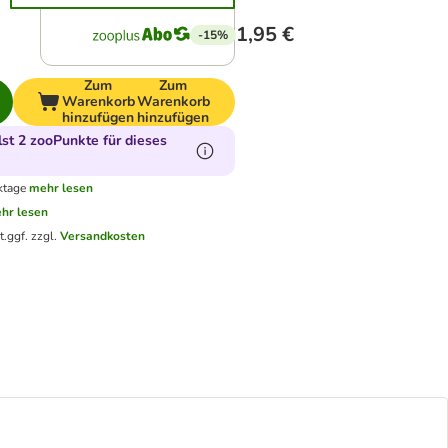
1,95 €
-15%
Zum
Zum
Warenkorb
Warenkorb
hinzufügen
hinzufügen
t 2 zooPunkte für dieses
ktage
mehr lesen
hr lesen
t.
ggf. zzgl.
Versandkosten