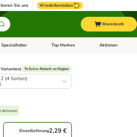
tieren Sie uns
Wiederbestellen
Warenkorb
 Spezialfutter
Top Marken
Aktionen
hör
e-Menü öffnen: Weitere Tiere
Kategorie-Menü öffnen: Vet & Spezialfutter
Kategorie-Menü öffne
 Varianten)
% Extra-Rabatt verfügbar
2 (4 Sorten)
1
 aktivieren
2,29 €
Einzellieferung