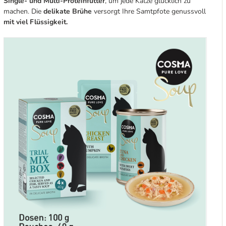
Single- und Multi-Proteinfutter
, um jede Katze glücklich zu
machen. Die
delikate Brühe
versorgt Ihre Samtpfote genussvoll
mit viel Flüssigkeit.