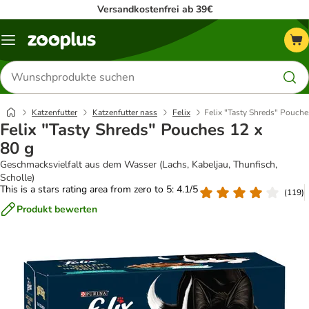
Versandkostenfrei ab 39€
Menü
Produkte
suchen
Katzenfutter
Katzenfutter nass
Felix
Felix "Tasty Shreds" Pouche
Felix "Tasty Shreds" Pouches 12 x
80 g
Geschmacksvielfalt aus dem Wasser (Lachs, Kabeljau, Thunfisch,
Scholle)
This is a stars rating area from zero to 5: 4.1/5
(
119
)
Produkt bewerten