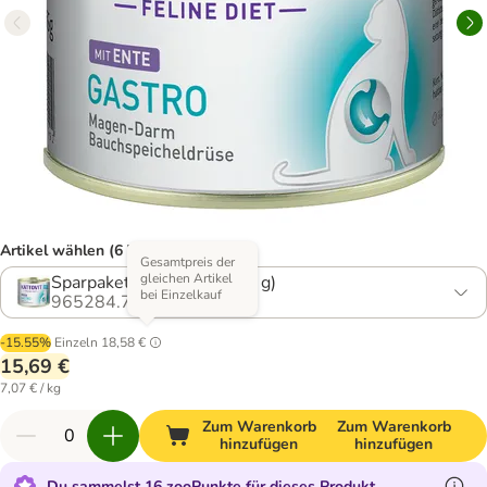
Artikel wählen (6 Varianten)
Gesamtpreis der
gleichen Artikel
Sparpaket: Ente (12 x 185 g)
bei Einzelkauf
965284.7
-15.55%
Einzeln
18,58 €
15,69 €
7,07 € / kg
Zum Warenkorb
Zum Warenkorb
hinzufügen
hinzufügen
Du sammelst 16 zooPunkte für dieses Produkt