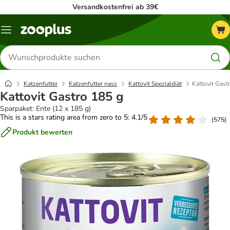
Versandkostenfrei ab 39€
Menü
Produkte
suchen
Katzenfutter
Katzenfutter nass
Kattovit Spezialdiät
Kattovit Gast
Kattovit Gastro 185 g
Sparpaket: Ente (12 x 185 g)
This is a stars rating area from zero to 5: 4.1/5
(
575
)
Produkt bewerten