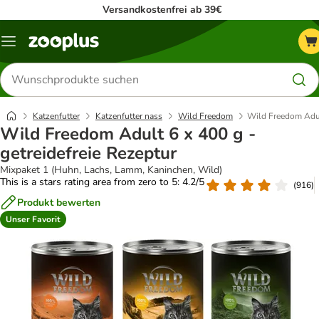
Versandkostenfrei ab 39€
Menü
Produkte
suchen
Katzenfutter
Katzenfutter nass
Wild Freedom
Wild Freedom Adult
Wild Freedom Adult 6 x 400 g -
getreidefreie Rezeptur
Mixpaket 1 (Huhn, Lachs, Lamm, Kaninchen, Wild)
This is a stars rating area from zero to 5: 4.2/5
(
916
)
Produkt bewerten
Unser Favorit