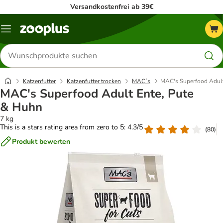
Versandkostenfrei ab 39€
Menü
Produkte
suchen
Katzenfutter
Katzenfutter trocken
MAC´s
MAC's Superfood Adult
MAC's Superfood Adult Ente, Pute
& Huhn
7 kg
This is a stars rating area from zero to 5: 4.3/5
(
80
)
Produkt bewerten