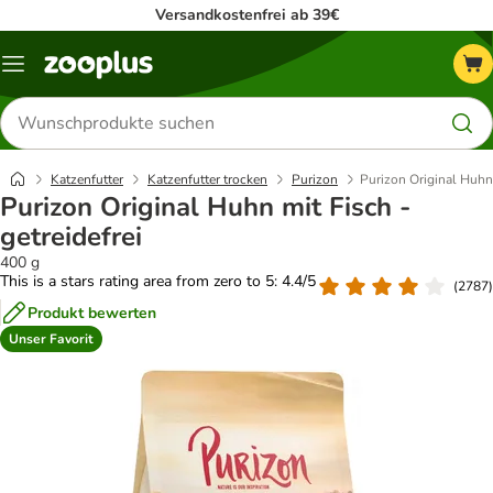
Versandkostenfrei ab 39€
Menü
Produkte
suchen
Katzenfutter
Katzenfutter trocken
Purizon
Purizon Original Huhn 
Purizon Original Huhn mit Fisch -
getreidefrei
400 g
This is a stars rating area from zero to 5: 4.4/5
(
2787
)
Produkt bewerten
Unser Favorit