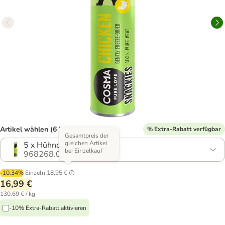
Artikel wählen (6 Varianten)
% Extra-Rabatt verfügbar
Gesamtpreis der
gleichen Artikel
5 x Hühnchen (130 g)
bei Einzelkauf
968268.0
-10.34%
Einzeln
18,95 €
16,99 €
130,69 € / kg
-10% Extra-Rabatt aktivieren