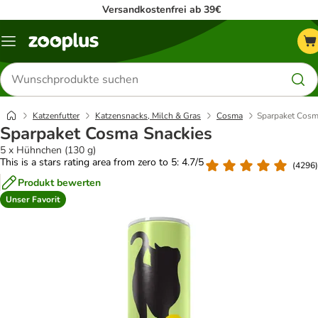
Versandkostenfrei ab 39€
Menü
Produkte
suchen
Katzenfutter
Katzensnacks, Milch & Gras
Cosma
Sparpaket Cosm
Sparpaket Cosma Snackies
5 x Hühnchen (130 g)
This is a stars rating area from zero to 5: 4.7/5
(
4296
)
Produkt bewerten
Unser Favorit