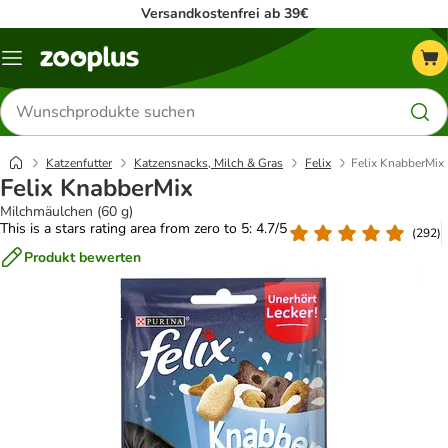
Versandkostenfrei ab 39€
Menü
Produkte
suchen
Katzenfutter
Katzensnacks, Milch & Gras
Felix
Felix KnabberMix
Felix KnabberMix
Milchmäulchen (60 g)
This is a stars rating area from zero to 5: 4.7/5
(
292
)
Produkt bewerten