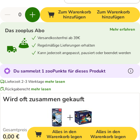
Zum Warenkorb
Zum Warenkorb
hinzufügen
hinzufügen
Mehr erfahren
Das zooplus Abo
Versandkostenfrei ab 39€
Regelmäßige Lieferungen erhalten
Kann jederzeit angepasst, pausiert oder beendet werden
Du sammelst 1 zooPunkte für dieses Produkt
Lieferzeit 2-3 Werktage
mehr lesen
Rückgaberecht
mehr lesen
Wird oft zusammen gekauft
Gesamtpreis
Alles in den
Alles in den
0,00 €
Warenkorb legen
Warenkorb legen