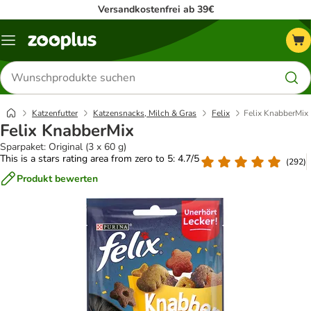
Versandkostenfrei ab 39€
Menü
Produkte
suchen
Katzenfutter
Katzensnacks, Milch & Gras
Felix
Felix KnabberMix
Felix KnabberMix
Sparpaket: Original (3 x 60 g)
This is a stars rating area from zero to 5: 4.7/5
(
292
)
Produkt bewerten