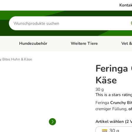
Kontak
Produkte
suchen
Hundezubehör
Weitere Tiere
Vet &
ffnen: Katzenzubehör
Kategorie-Menü öffnen: Hundefutter
Kategorie-Menü öffnen: Hundezube
Kategori
y Bites Huhn & Käse
Feringa
Käse
30 g
This is a stars ratin
Feringa
Crunchy Bi
cremiger Füllung,
o
Artikel wählen (2 
30 g