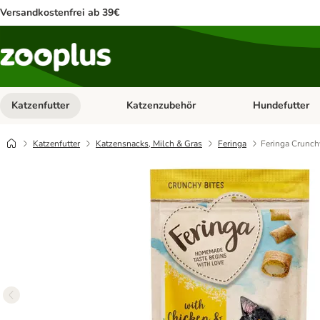
Versandkostenfrei ab 39€
Katzenfutter
Katzenzubehör
Hundefutter
Kategorie-Menü öffnen: Katzenfutter
Kategorie-Menü ö
Katzenfutter
Katzensnacks, Milch & Gras
Feringa
Feringa Crunch