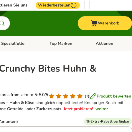
tieren Sie uns
Wiederbestellen
Warenkorb
 Spezialfutter
Top Marken
Aktionen
hör
e-Menü öffnen: Weitere Tiere
Kategorie-Menü öffnen: Vet & Spezialfutter
Kategorie-Menü öffne
 Crunchy Bites Huhn &
g area from zero to 5: 5.0/5
Produkt bewerten
(
1
)
tes – Huhn & Käse
sind gleich doppelt lecker! Knuspriger Snack mit
hne Getreide- oder Zuckerzusatz.
Jetzt probieren!
weiter
Varianten)
% Extra-Rabatt verfügbar