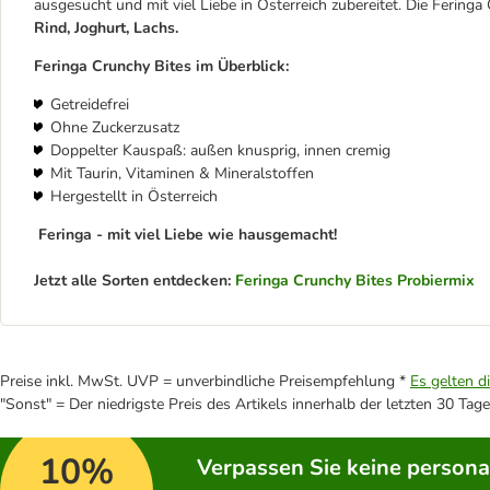
ausgesucht und mit viel Liebe in Österreich zubereitet. Die Feringa
Rind, Joghurt, Lachs.
Feringa Crunchy Bites im Überblick:
Getreidefrei
Ohne Zuckerzusatz
Doppelter Kauspaß: außen knusprig, innen cremig
Mit Taurin, Vitaminen & Mineralstoffen
Hergestellt in Österreich
Feringa - mit viel Liebe wie hausgemacht!
Jetzt alle Sorten entdecken:
Feringa Crunchy Bites Probiermix
Preise inkl. MwSt. UVP = unverbindliche Preisempfehlung *
Es gelten d
"Sonst" = Der niedrigste Preis des Artikels innerhalb der letzten 30 Tage
10%
Verpassen Sie keine persona