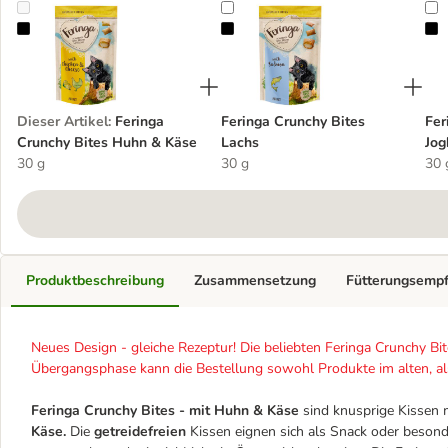
Feringa Crunchy Bites Huhn & Käse
Feringa Crunchy Bites Lachs
F
Dieser Artikel
:
Feringa
Feringa Crunchy Bites
Fer
Crunchy Bites Huhn & Käse
Lachs
Jog
30 g
30 g
30 
Produktbeschreibung
Zusammensetzung
Fütterungsemp
Neues Design - gleiche Rezeptur! Die beliebten Feringa Crunchy Bite
Übergangsphase kann die Bestellung sowohl Produkte im alten, a
Feringa Crunchy Bites - mit Huhn & Käse
sind knusprige Kissen 
Käse.
Die
getreidefreien
Kissen eignen sich als Snack oder beson