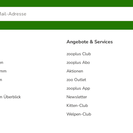
Angebote & Services
zooplus Club
en
zooplus Abo
ramm
Aktionen
m
zoo Outlet
zooplus App
im Überblick
Newsletter
Kitten-Club
Welpen-Club