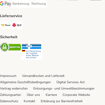
Bankeinzug
Rechnung
Bankeinzug Payment Method
Rechnung Payment Method
Google Pay Payment Method
Lieferservice
Österreichische Post Shipping Method
DPD Shipping Method
Sicherheit
Security
Security
Impressum
Versandkosten und Lieferzeit
Allgemeine Geschäftsbedingungen
Digital Services Act
Vertrag widerrufen
Entsorgungs- und Umweltbestimmungen
Zahlungsarten
Über uns
Karriere
Corporate Website
Datenschutz
Kontakt
Erklärung zur Barrierefreiheit