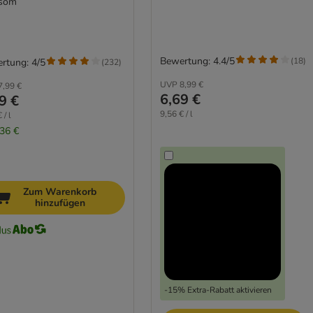
ssom
Bewertung: 4.4/5
(
18
)
rtung: 4/5
(
232
)
UVP
8,99 €
7,99 €
6,69 €
9 €
9,56 € / l
 / l
,36 €
Zum Warenkorb
hinzufügen
-15% Extra-Rabatt aktivieren