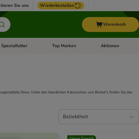
tieren Sie uns
Wiederbestellen
Warenkorb
 Spezialfutter
Top Marken
Aktionen
hör
e-Menü öffnen: Weitere Tiere
Kategorie-Menü öffnen: Vet & Spezialfutter
Kategorie-Menü öffne
sgestattete Streu: Unter den bewährten Katzenstreu von Biokat's finden Sie das
Beliebtheit
Unser Favorit