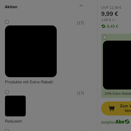
Essentiel
Aktion
Ever Clean®
UVP
12,39 €
9,99 €
Golden Grey / Golden
1,00 € / l
Greenwoods
(
17
)
9,49 €
Intersand Classic
Intersand ODOURLOCK
Lucky-Kitty
Nature´s Calling (Applaws)
Nullodor
PeeWee
Professional Classic
PrimaCat
Produkte mit Extra-Rabatt
Purizon
(
17
)
-10% Extra-Rabatt
Sanicat
Sepicat
Zum 
SoftCat
hi
Tigerino
Reduziert
Trixie Katzenstreu