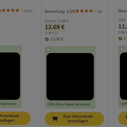
5
Bewe
(
314
)
Bewertung: 4.2/5
(
9
)
UVP
Einzeln
13,98 €
11,
12,69 €
0,86 €
1,06 € / l
1
12,06 €
 aktivieren
-15%
-15% Extra-Rabatt aktivieren
Warenkorb
Zum Warenkorb
nzufügen
hinzufügen