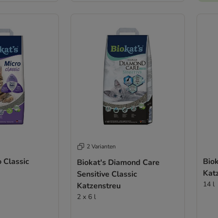
2 Varianten
o Classic
Biok
Biokat's Diamond Care
Kat
Sensitive Classic
14 l
Katzenstreu
2 x 6 l