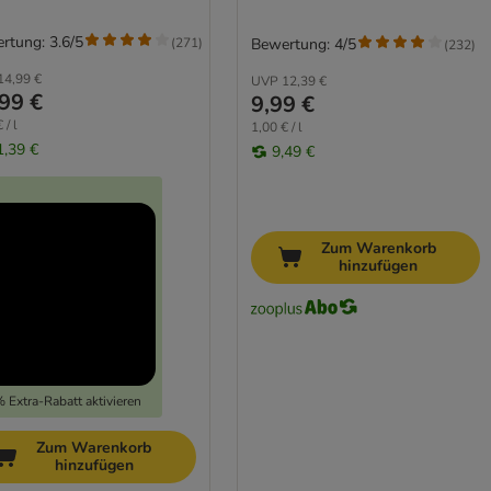
rtung: 3.6/5
(
271
)
Bewertung: 4/5
(
232
)
14,99 €
UVP
12,39 €
99 €
9,99 €
 / l
1,00 € / l
1,39 €
9,49 €
Zum Warenkorb
hinzufügen
 Extra-Rabatt aktivieren
Zum Warenkorb
hinzufügen