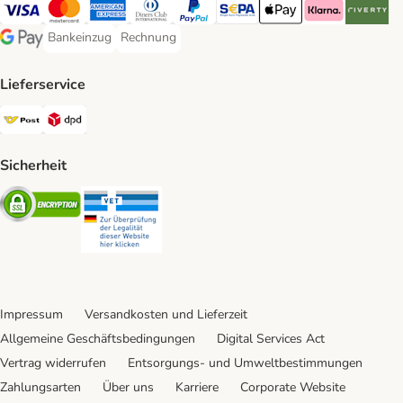
Visa Payment Method
MasterCard Payment Method
American Express Payment Method
Diners Club Payment Method
PayPal Payment Method
SEPA Payment Method
Apple Pay Payment Meth
Klarna Payment 
Riverty P
Bankeinzug
Rechnung
Bankeinzug Payment Method
Rechnung Payment Method
Google Pay Payment Method
Lieferservice
Österreichische Post Shipping Method
DPD Shipping Method
Sicherheit
Security
Security
Impressum
Versandkosten und Lieferzeit
Allgemeine Geschäftsbedingungen
Digital Services Act
Vertrag widerrufen
Entsorgungs- und Umweltbestimmungen
Zahlungsarten
Über uns
Karriere
Corporate Website