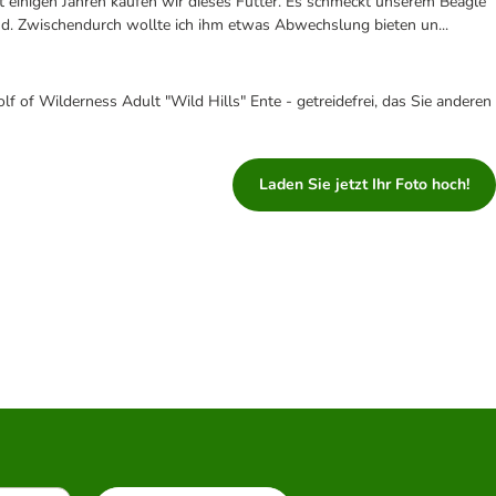
it einigen Jahren kaufen wir dieses Futter. Es schmeckt unserem Beagle
nd. Zwischendurch wollte ich ihm etwas Abwechslung bieten un...
f of Wilderness Adult "Wild Hills" Ente - getreidefrei, das Sie anderen
Laden Sie jetzt Ihr Foto hoch!