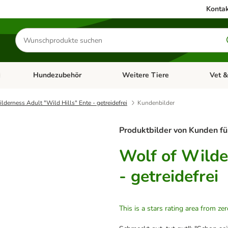
Kontak
Produkte
suchen
Hundezubehör
Weitere Tiere
Vet &
ffnen: Katzenzubehör
Kategorie-Menü öffnen: Hundefutter
Kategorie-Menü öffnen: Hundezube
Kategori
lderness Adult "Wild Hills" Ente - getreidefrei
Kundenbilder
Produktbilder von Kunden fü
Wolf of Wilde
- getreidefrei
This is a stars rating area from zer