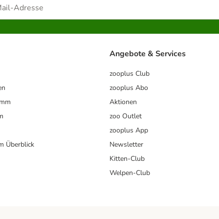
Angebote & Services
zooplus Club
en
zooplus Abo
ramm
Aktionen
m
zoo Outlet
zooplus App
im Überblick
Newsletter
Kitten-Club
Welpen-Club