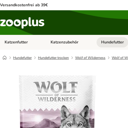
Versandkostenfrei ab 39€
Katzenfutter
Katzenzubehör
Hundefutter
Kategorie-Menü öffnen: Katzenfutter
Kategorie-Menü ö
Hundefutter
Hundefutter trocken
Wolf of Wilderness
Wolf of Wi