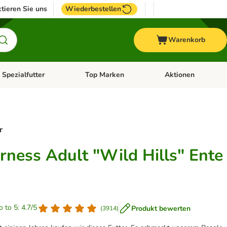
tieren Sie uns
Wiederbestellen
Warenkorb
 Spezialfutter
Top Marken
Aktionen
hör
e-Menü öffnen: Weitere Tiere
Kategorie-Menü öffnen: Vet & Spezialfutter
Kategorie-Menü öffne
r
rness Adult "Wild Hills" Ente
o to 5: 4.7/5
Produkt bewerten
(
3914
)