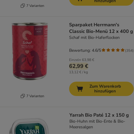
hinzufügen
7 Varianten
Sparpaket Herrmann's
Classic Bio-Menü 12 x 400 g
Schaf mit Bio-Haferflocken
Bewertung: 4.6/5
(
354
)
Einzeln
63,98 €
62,99 €
13,12 € / kg
Zum Warenkorb
hinzufügen
7 Varianten
Yarrah Bio Paté 12 x 150 g
Bio-Huhn mit Bio-Ente & Bio-
Meeresalgen