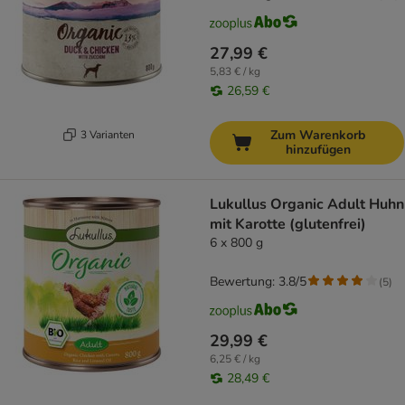
27,99 €
5,83 € / kg
26,59 €
Zum Warenkorb
3 Varianten
hinzufügen
Lukullus Organic Adult Huhn
mit Karotte (glutenfrei)
6 x 800 g
Bewertung: 3.8/5
(
5
)
29,99 €
6,25 € / kg
28,49 €