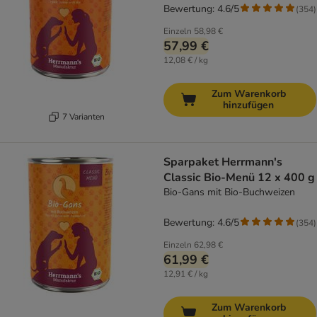
Bewertung: 4.6/5
(
354
)
Einzeln
58,98 €
57,99 €
12,08 € / kg
Zum Warenkorb
hinzufügen
7 Varianten
Sparpaket Herrmann's
Classic Bio-Menü 12 x 400 g
Bio-Gans mit Bio-Buchweizen
Bewertung: 4.6/5
(
354
)
Einzeln
62,98 €
61,99 €
12,91 € / kg
Zum Warenkorb