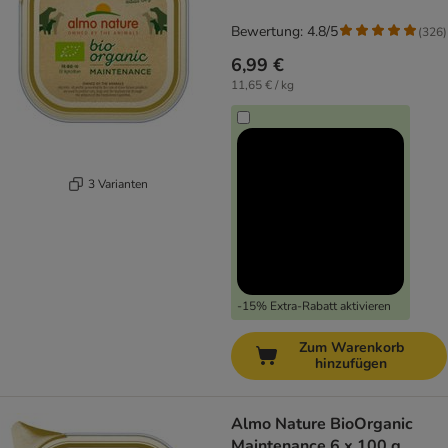
Bewertung: 4.8/5
(
326
)
6,99 €
11,65 € / kg
3 Varianten
-15% Extra-Rabatt aktivieren
Zum Warenkorb
hinzufügen
Almo Nature BioOrganic
Maintenance 6 x 100 g