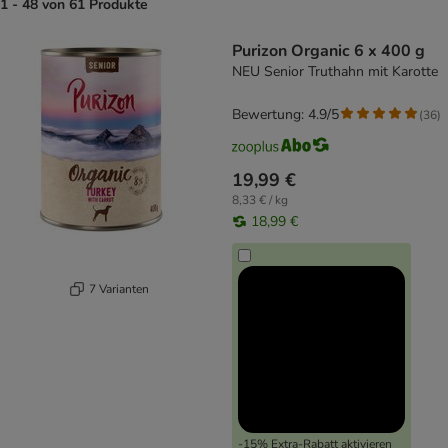
1 - 48 von 61 Produkte
product items have been changed
Purizon Organic 6 x 400 g
NEU Senior Truthahn mit Karotte
Bewertung: 4.9/5
(
36
)
19,99 €
8,33 € / kg
18,99 €
7 Varianten
-15% Extra-Rabatt aktivieren