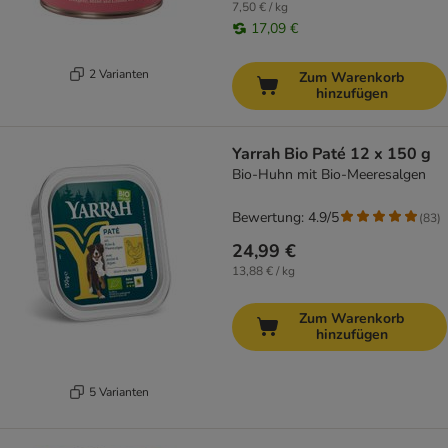
7,50 € / kg
17,09 €
2 Varianten
Zum Warenkorb
hinzufügen
Yarrah Bio Paté 12 x 150 g
Bio-Huhn mit Bio-Meeresalgen
Bewertung: 4.9/5
(
83
)
24,99 €
13,88 € / kg
Zum Warenkorb
hinzufügen
5 Varianten