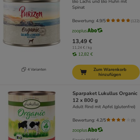
Bio Lachs und Bio Huhn mit
Spinat
Bewertung: 4.9/5
(
122
)
13,49 €
11,24 € / kg
12,82 €
Zum Warenkorb
4 Varianten
hinzufügen
Sparpaket Lukullus Organic
12 x 800 g
Adult Rind mit Apfel (glutenfrei)
Bewertung: 4.2/5
(
9
)