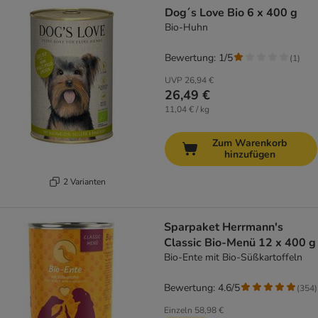
Dog´s Love Bio 6 x 400 g
Bio-Huhn
Bewertung: 1/5
(
1
)
UVP
26,94 €
26,49 €
11,04 € / kg
Zum Warenkorb
hinzufügen
2 Varianten
Sparpaket Herrmann's
Classic Bio-Menü 12 x 400 g
Bio-Ente mit Bio-Süßkartoffeln
Bewertung: 4.6/5
(
354
)
Einzeln
58,98 €