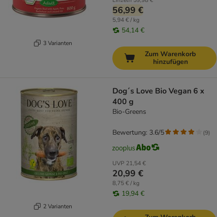
Einzeln
59,98 €
56,99 €
5,94 € / kg
54,14 €
3 Varianten
Zum Warenkorb
hinzufügen
Dog´s Love Bio Vegan 6 x
400 g
Bio-Greens
Bewertung: 3.6/5
(
9
)
UVP
21,54 €
20,99 €
8,75 € / kg
19,94 €
2 Varianten