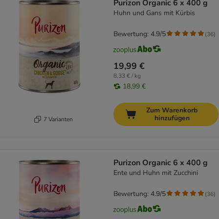
Purizon Organic 6 x 400 g
Huhn und Gans mit Kürbis
Bewertung: 4.9/5
(
36
)
19,99 €
8,33 € / kg
18,99 €
Zum Warenkorb
hinzufügen
7 Varianten
Purizon Organic 6 x 400 g
Ente und Huhn mit Zucchini
Bewertung: 4.9/5
(
36
)