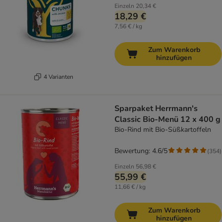
Einzeln
20,34 €
18,29 €
7,56 € / kg
Zum Warenkorb
hinzufügen
4 Varianten
Sparpaket Herrmann's
Classic Bio-Menü 12 x 400 g
Bio-Rind mit Bio-Süßkartoffeln
Bewertung: 4.6/5
(
354
)
Einzeln
56,98 €
55,99 €
11,66 € / kg
Zum Warenkorb
hinzufügen