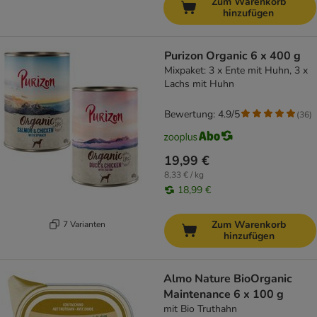
Zum Warenkorb
hinzufügen
Purizon Organic 6 x 400 g
Mixpaket: 3 x Ente mit Huhn, 3 x
Lachs mit Huhn
Bewertung: 4.9/5
(
36
)
19,99 €
8,33 € / kg
18,99 €
Zum Warenkorb
7 Varianten
hinzufügen
Almo Nature BioOrganic
Maintenance 6 x 100 g
mit Bio Truthahn