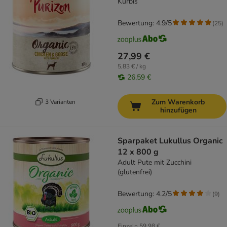
Kürbis
Bewertung: 4.9/5
(
25
)
27,99 €
5,83 € / kg
26,59 €
Zum Warenkorb
3 Varianten
hinzufügen
Sparpaket Lukullus Organic
12 x 800 g
Adult Pute mit Zucchini
(glutenfrei)
Bewertung: 4.2/5
(
9
)
Einzeln
59,98 €