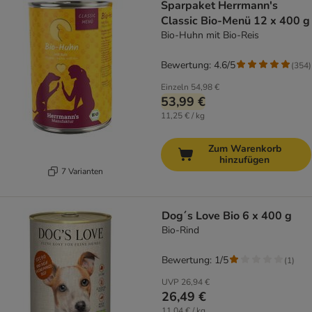
Sparpaket Herrmann's
Classic Bio-Menü 12 x 400 g
Bio-Huhn mit Bio-Reis
Bewertung: 4.6/5
(
354
)
Einzeln
54,98 €
53,99 €
11,25 € / kg
Zum Warenkorb
hinzufügen
7 Varianten
Dog´s Love Bio 6 x 400 g
Bio-Rind
Bewertung: 1/5
(
1
)
UVP
26,94 €
26,49 €
11,04 € / kg