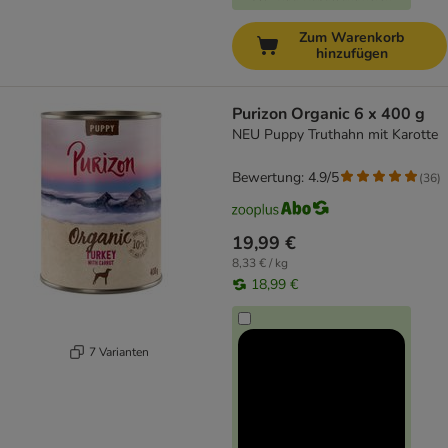
Zum Warenkorb
hinzufügen
Purizon Organic 6 x 400 g
NEU Puppy Truthahn mit Karotte
Bewertung: 4.9/5
(
36
)
19,99 €
8,33 € / kg
18,99 €
7 Varianten