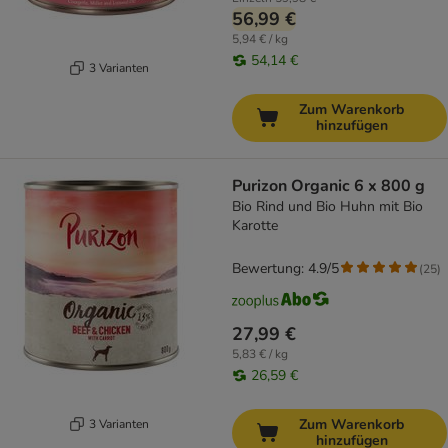
56,99 €
5,94 € / kg
54,14 €
3 Varianten
Zum Warenkorb
hinzufügen
Purizon Organic 6 x 800 g
Bio Rind und Bio Huhn mit Bio
Karotte
Bewertung: 4.9/5
(
25
)
27,99 €
5,83 € / kg
26,59 €
Zum Warenkorb
3 Varianten
hinzufügen