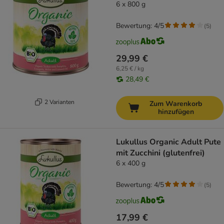
6 x 800 g
Bewertung: 4/5
(
5
)
29,99 €
6,25 € / kg
28,49 €
2 Varianten
Zum Warenkorb
hinzufügen
Lukullus Organic Adult Pute
mit Zucchini (glutenfrei)
6 x 400 g
Bewertung: 4/5
(
5
)
17,99 €