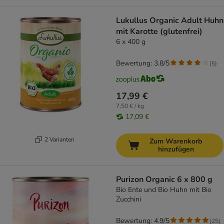
Lukullus Organic Adult Huhn
mit Karotte (glutenfrei)
6 x 400 g
Bewertung: 3.8/5
(
5
)
17,99 €
7,50 € / kg
17,09 €
2 Varianten
Zum Warenkorb
hinzufügen
Purizon Organic 6 x 800 g
Bio Ente und Bio Huhn mit Bio
Zucchini
Bewertung: 4.9/5
(
25
)