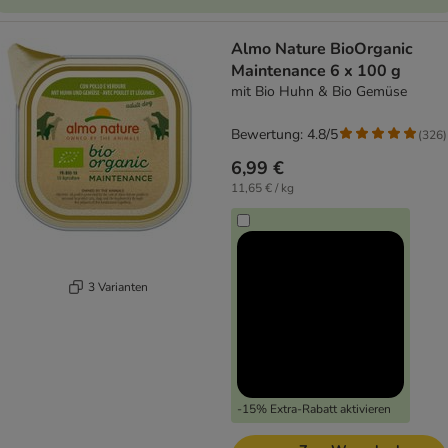
Almo Nature BioOrganic
Maintenance 6 x 100 g
mit Bio Huhn & Bio Gemüse
Bewertung: 4.8/5
(
326
)
6,99 €
11,65 € / kg
3 Varianten
-15% Extra-Rabatt aktivieren