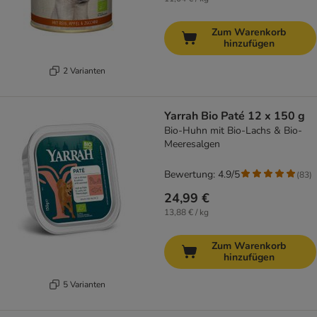
Zum Warenkorb
hinzufügen
2 Varianten
Yarrah Bio Paté 12 x 150 g
Bio-Huhn mit Bio-Lachs & Bio-
Meeresalgen
Bewertung: 4.9/5
(
83
)
24,99 €
13,88 € / kg
Zum Warenkorb
hinzufügen
5 Varianten