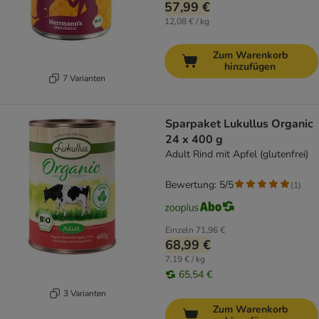
57,99 €
12,08 € / kg
Zum Warenkorb
hinzufügen
7 Varianten
Sparpaket Lukullus Organic
24 x 400 g
Adult Rind mit Apfel (glutenfrei)
Bewertung: 5/5
(
1
)
Einzeln
71,96 €
68,99 €
7,19 € / kg
65,54 €
3 Varianten
Zum Warenkorb