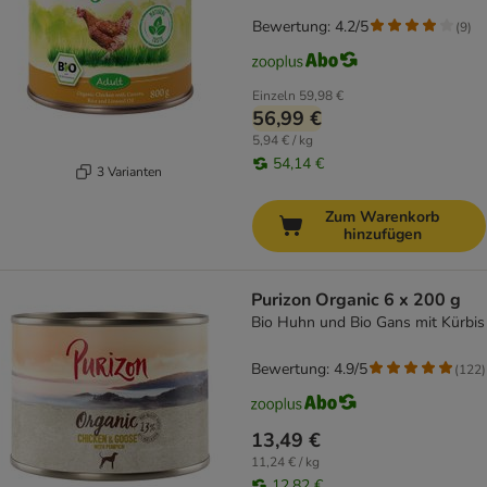
Bewertung: 4.2/5
(
9
)
Einzeln
59,98 €
56,99 €
5,94 € / kg
54,14 €
3 Varianten
Zum Warenkorb
hinzufügen
Purizon Organic 6 x 200 g
Bio Huhn und Bio Gans mit Kürbis
Bewertung: 4.9/5
(
122
)
13,49 €
11,24 € / kg
12,82 €