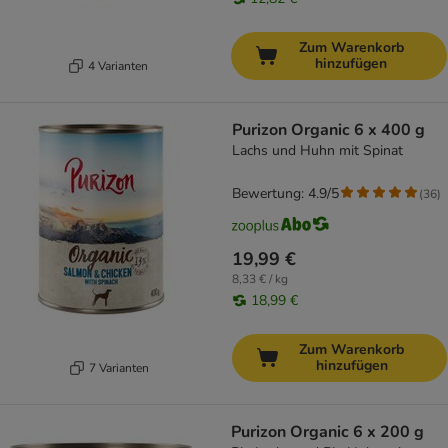
Zum Warenkorb
hinzufügen
4 Varianten
Purizon Organic 6 x 400 g
Lachs und Huhn mit Spinat
Bewertung: 4.9/5
(
36
)
19,99 €
8,33 € / kg
18,99 €
Zum Warenkorb
hinzufügen
7 Varianten
Purizon Organic 6 x 200 g