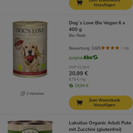
Zum Warenkorb
hinzufügen
Dog´s Love Bio Vegan 6 x
400 g
Bio-Reds
Bewertung: 3.6/5
(
9
)
UVP
21,54 €
20,99 €
8,75 € / kg
19,94 €
2 Varianten
Zum Warenkorb
hinzufügen
Lukullus Organic Adult Pute
mit Zucchini (glutenfrei)