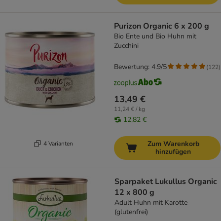
Purizon Organic 6 x 200 g
Bio Ente und Bio Huhn mit
Zucchini
Bewertung: 4.9/5
(
122
)
13,49 €
11,24 € / kg
12,82 €
Zum Warenkorb
4 Varianten
hinzufügen
Sparpaket Lukullus Organic
12 x 800 g
Adult Huhn mit Karotte
(glutenfrei)