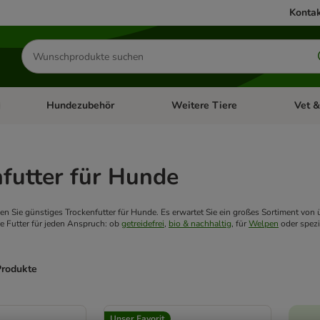
Kontak
Produkte
suchen
Hundezubehör
Weitere Tiere
Vet &
ffnen: Katzenzubehör
Kategorie-Menü öffnen: Hundefutter
Kategorie-Menü öffnen: Hundezube
Kategori
futter für Hunde
den Sie günstiges Trockenfutter für Hunde. Es erwartet Sie ein großes Sortiment vo
ge Futter für jeden Anspruch: ob
getreidefrei
,
bio & nachhaltig
, für
Welpen
oder spezi
Produkte
ve been changed
Unser Favorit