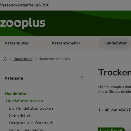
Versandkostenfrei ab 39€
Katzenfutter
Katzenzubehör
Hundefutter
Kategorie-Menü öffnen: Katzenfutter
Kategorie-Menü ö
Hundefutter
Hundefutter trocken
Trocken
Kategorie
Hier bei zooplus fin
finden Sie das richti
Hundefutter
Hundefutter trocken
Bio Hundefutter trocken
1 - 48 von 4043 
Getreidefrei
Hergestellt in Österreich
product items ha
Hoher Fleischanteil
Unser Favorit