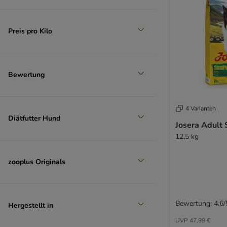
Prolife
Pro Plan
Preis pro Kilo
Purina One
Purina Pro Plan Veterinary Diets
Opti Life
Rafi
Bewertung
RINTI
Rocco
Rocco Diet Care
4 Varianten
Diätfutter Hund
Rosie's Farm
Josera Adult 
Royal Canin Care Nutrition
12,5 kg
Royal Canin Club / Selection
Schesir
zooplus Originals
Simpsons Premium
Smølke
SPECIFIC Veterinary Diet
Bewertung: 4.6/
Hergestellt in
Taste of the Wild
UVP
47,99 €
Tropidog