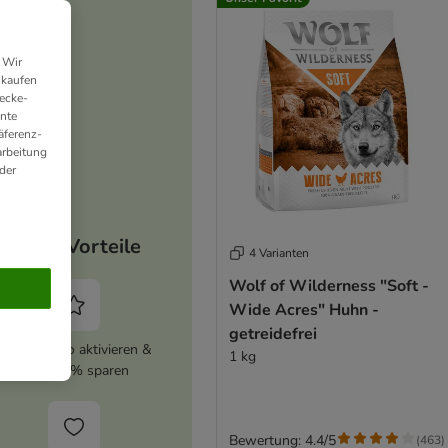
 Wir
nkaufen
ecke-
ante
äferenz-
arbeitung
der
Deine Vorteile
4 Varianten
Wolf of Wilderness "Soft -
Wide Acres" Huhn -
getreidefrei
zooplus Abo aktivieren &
1 kg
immer 5% sparen
Bewertung: 4.4/5
(
463
)