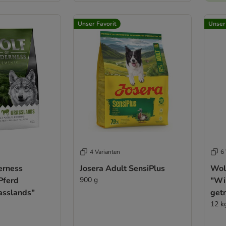
Unser Favorit
Unser
4 Varianten
6 
erness
Josera Adult SensiPlus
Wol
Pferd
900 g
"Wil
asslands"
getr
12 k