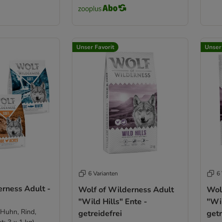
Unser Favorit
Unser
6 Varianten
6 
rness Adult -
Wolf of Wilderness Adult
Wol
"Wild Hills" Ente -
"Wil
 Huhn, Rind,
getreidefrei
getr