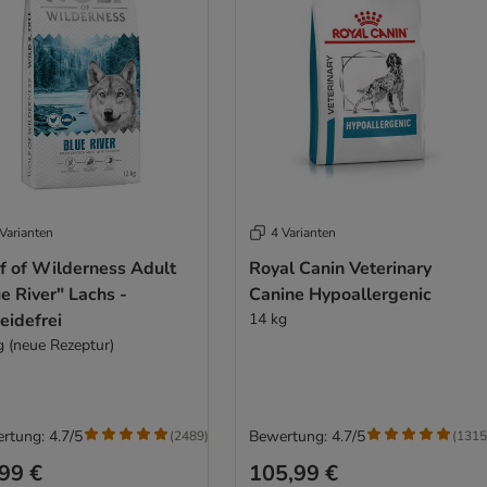
Varianten
4 Varianten
f of Wilderness Adult
Royal Canin Veterinary
e River" Lachs -
Canine Hypoallergenic
eidefrei
14 kg
g (neue Rezeptur)
rtung: 4.7/5
Bewertung: 4.7/5
(
2489
)
(
1315
99 €
105,99 €