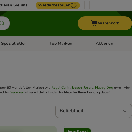
tieren Sie uns
Wiederbestellen
Warenkorb
 Spezialfutter
Top Marken
Aktionen
hör
e-Menü öffnen: Weitere Tiere
Kategorie-Menü öffnen: Vet & Spezialfutter
Kategorie-Menü öffne
n über 50 Hundefutter-Marken wie
Royal Canin
,
bosch
,
Josera
,
Happy Dog
uvm.! Hier
ell für
Senioren
- hier ist definitiv das Richtige für Ihren Liebling dabei!
Beliebtheit
Unser Favorit