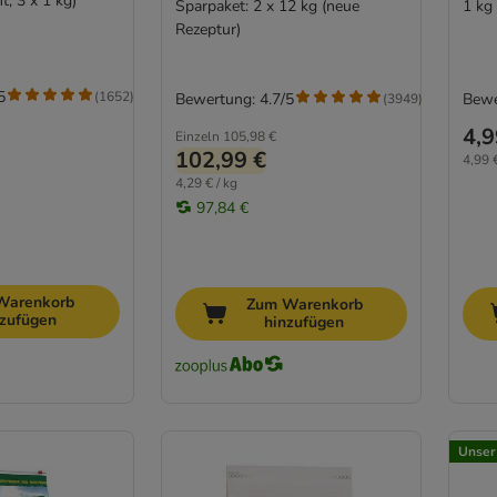
t; 3 x 1 kg)
Sparpaket: 2 x 12 kg (neue
1 kg
Rezeptur)
5
(
1652
)
Bewertung: 4.7/5
Bewe
(
3949
)
4,9
Einzeln
105,98 €
102,99 €
4,99 €
4,29 € / kg
97,84 €
Warenkorb
Zum Warenkorb
nzufügen
hinzufügen
Unser