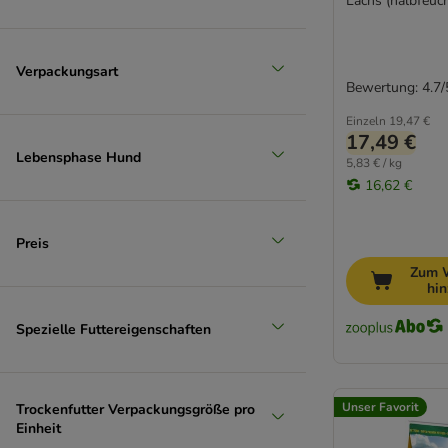
Lachs (halbfeuch
My Friend
Natura Diet
Natural Greatness
Verpackungsart
Natural Trainer
Bewertung: 4.7/
Nature's Variety
Einzeln
19,47 €
Nutriplus
17,49 €
Lebensphase Hund
Nutrivet
5,83 € / kg
16,62 €
Oasy
Optimanova
Pan Mięsko
Preis
JULIUS K-9
Zum 
Pedigree
hi
Perfect Fit
Spezielle Futtereigenschaften
Pitti Boris
PrimaDog
Primal
Unser Favorit
Trockenfutter Verpackungsgröße pro
Primum
Einheit
Professional+