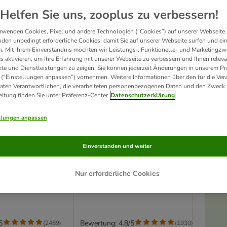
Helfen Sie uns, zooplus zu verbessern!
rwenden Cookies, Pixel und andere Technologien (“Cookies”) auf unserer Webseite.
den unbedingt erforderliche Cookies, damit Sie auf unserer Webseite surfen und ei
. Mit Ihrem Einverständnis möchten wir Leistungs-, Funktionelle- und Marketingzw
s aktivieren, um Ihre Erfahrung mit unserer Webseite zu verbessern und Ihnen relev
te und Dienstleistungen zu zeigen. Sie können jederzeit Änderungen in unserem Pr
 (“Einstellungen anpassen”) vornehmen. Weitere Informationen über den für die Ver
Daten Verantwortlichen, die verarbeiteten personenbezogenen Daten und den Zweck 
eitung finden Sie unter Präferenz-Center
Datenschutzerklärung
llungen anpassen
4 Varianten
erness Adult
Wolf of Wilderness Adult
Einverstanden und weiter
Lachs -
"Sunny Glade" Hirsch -
getreidefrei
Nur erforderliche Cookies
ptur)
1 kg (neue Rezeptur)
5
Bewertung: 4.8/5
(
2489
)
(
1930
)