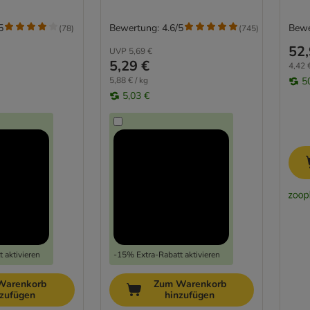
5
Bewertung: 4.6/5
Bewe
(
78
)
(
745
)
52,
UVP
5,69 €
5,29 €
4,42 €
5,88 € / kg
5
5,03 €
 aktivieren
-15% Extra-Rabatt aktivieren
Warenkorb
Zum Warenkorb
nzufügen
hinzufügen