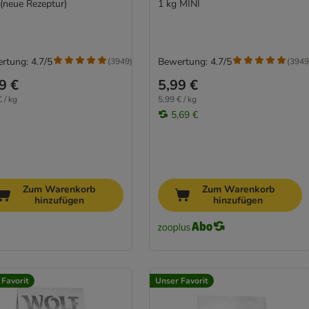
 (neue Rezeptur)
1 kg MINI
rtung: 4.7/5
Bewertung: 4.7/5
(
3949
)
(
3949
9 €
5,99 €
 / kg
5,99 € / kg
5,69 €
Zum Warenkorb
Zum Warenkorb
hinzufügen
hinzufügen
 Favorit
Unser Favorit