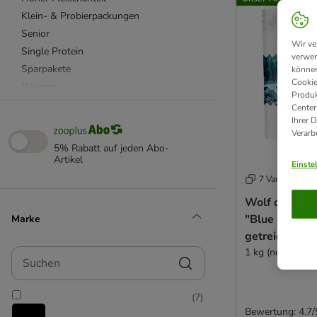
Klein- & Probierpackungen
Senior
Wir ve
Single Protein
verwen
Sparpakete
können
Cookie
Welpen
Produk
❤ Besonders beliebt
Center
Ihrer 
Verarb
Belcando
5% Rabatt auf jeden Abo-
bosch High Premium Concept
Artikel
Einste
Eukanuba
7 Varianten
Happy Dog Supreme
Wolf of Wild
Herrmann's
"Blue River" 
Marke
Hill's Prescription Diet
getreidefrei
Josera
1 kg (neue Reze
Suchen
Markus Mühle
Purizon
(
7
)
Royal Canin Breed (Rasse)
Bewertung: 4.7/