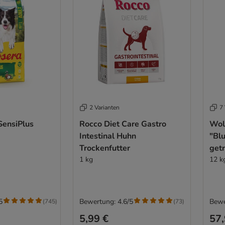
2 Varianten
7 
SensiPlus
Rocco Diet Care Gastro
Wol
Intestinal Huhn
"Blu
Trockenfutter
getr
1 kg
12 k
5
Bewertung: 4.6/5
Bewe
(
745
)
(
73
)
5,99 €
57,