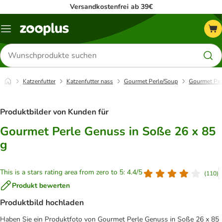
Versandkostenfrei ab 39€
Menü
Produkte
suchen
Katzenfutter
Katzenfutter nass
Gourmet Perle/Soup
Gourmet Per
Produktbilder von Kunden für
Gourmet Perle Genuss in Soße 26 x 85
g
This is a stars rating area from zero to 5: 4.4/5
(
110
)
Produkt bewerten
Produktbild hochladen
Haben Sie ein Produktfoto von Gourmet Perle Genuss in Soße 26 x 85