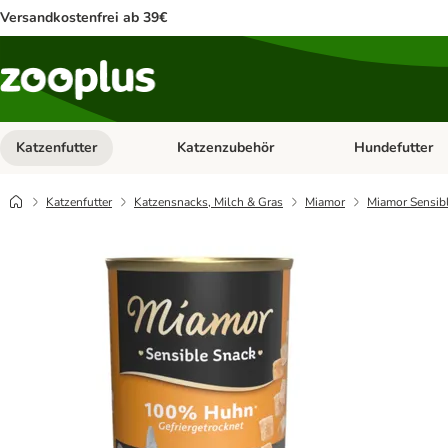
Versandkostenfrei ab 39€
Katzenfutter
Katzenzubehör
Hundefutter
Kategorie-Menü öffnen: Katzenfutter
Kategorie-Menü ö
Katzenfutter
Katzensnacks, Milch & Gras
Miamor
Miamor Sensib