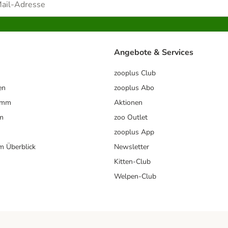
Angebote & Services
zooplus Club
en
zooplus Abo
ramm
Aktionen
m
zoo Outlet
zooplus App
im Überblick
Newsletter
Kitten-Club
Welpen-Club