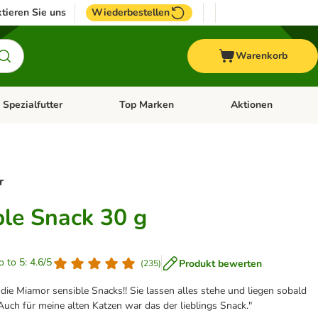
tieren Sie uns
Wiederbestellen
Warenkorb
 Spezialfutter
Top Marken
Aktionen
hör
e-Menü öffnen: Weitere Tiere
Kategorie-Menü öffnen: Vet & Spezialfutter
Kategorie-Menü öffne
r
le Snack 30 g
o to 5: 4.6/5
Produkt bewerten
(
235
)
 die Miamor sensible Snacks!! Sie lassen alles stehe und liegen sobald
Auch für meine alten Katzen war das der lieblings Snack."