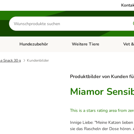
Kontak
Produkte
suchen
Hundezubehör
Weitere Tiere
Vet &
ffnen: Katzenzubehör
Kategorie-Menü öffnen: Hundefutter
Kategorie-Menü öffnen: Hundezube
Kategori
le Snack 30 g
Kundenbilder
Produktbilder von Kunden fü
Miamor Sensib
This is a stars rating area from zer
Innige Liebe: "Meine Katzen lieben
sie das Rascheln der Dose hören. 