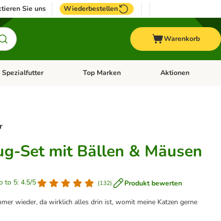
tieren Sie uns
Wiederbestellen
Warenkorb
 Spezialfutter
Top Marken
Aktionen
hör
e-Menü öffnen: Weitere Tiere
Kategorie-Menü öffnen: Vet & Spezialfutter
Kategorie-Menü öffne
r
ug-Set mit Bällen & Mäusen
o to 5: 4.5/5
Produkt bewerten
(
132
)
mmer wieder, da wirklich alles drin ist, womit meine Katzen gerne