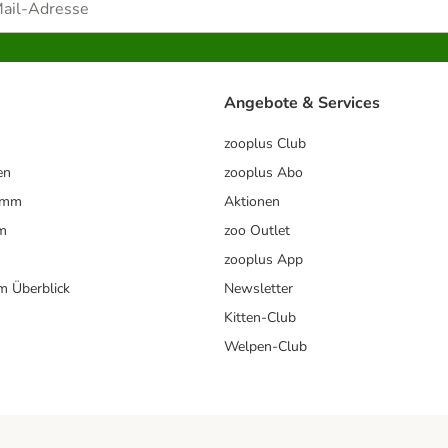
Angebote & Services
zooplus Club
en
zooplus Abo
ramm
Aktionen
m
zoo Outlet
zooplus App
im Überblick
Newsletter
Kitten-Club
Welpen-Club