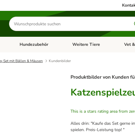
Kontak
Produkte
suchen
Hundezubehör
Weitere Tiere
Vet &
ffnen: Katzenzubehör
Kategorie-Menü öffnen: Hundefutter
Kategorie-Menü öffnen: Hundezube
Kategori
g-Set mit Bällen & Mäusen
Kundenbilder
Produktbilder von Kunden fü
Katzenspielze
This is a stars rating area from zer
Alles drin: "Kaufe das Set gerne i
spielen. Preis-Leistung top! "