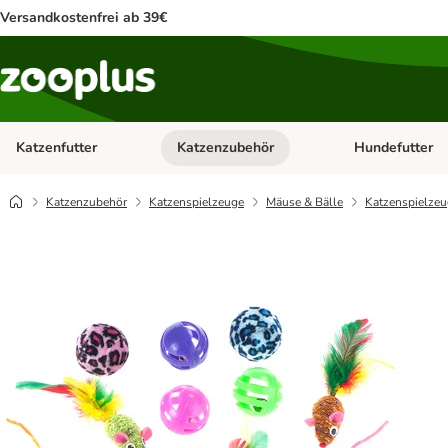
Versandkostenfrei ab 39€
Katzenfutter
Katzenzubehör
Hundefutter
Kategorie-Menü öffnen: Katzenfutter
Kategorie-Menü ö
Katzenzubehör
Katzenspielzeuge
Mäuse & Bälle
Katzenspielzeu