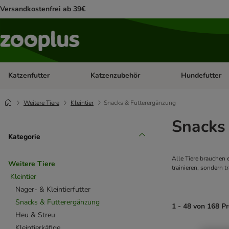
Versandkostenfrei ab 39€
Katzenfutter
Katzenzubehör
Hundefutter
Kategorie-Menü öffnen: Katzenfutter
Kategorie-Menü ö
Weitere Tiere
Kleintier
Snacks & Futterergänzung
Snacks
Kategorie
Alle Tiere brauchen 
Weitere Tiere
trainieren, sondern 
Kleintier
Nager- & Kleintierfutter
Snacks & Futterergänzung
1 - 48 von 168 P
Heu & Streu
Kleintierkäfige