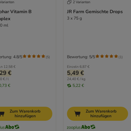
Varianten
2 Varianten
phar Vitamin B
JR Farm Gemischte Drops
plex
3 x 75 g
50 ml
rtung: 4.8/5
Bewertung: 5/5
(
5
)
(
1
)
ln
12,58 €
Einzeln
6,87 €
29 €
5,49 €
 € / l
24,40 € / kg
0,73 €
5,22 €
Zum Warenkorb
Zum Warenkorb
hinzufügen
hinzufügen