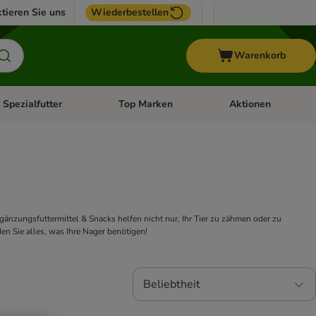
tieren Sie uns
Wiederbestellen
Warenkorb
 Spezialfutter
Top Marken
Aktionen
hör
e-Menü öffnen: Weitere Tiere
Kategorie-Menü öffnen: Vet & Spezialfutter
Kategorie-Menü öffne
gänzungsfuttermittel & Snacks helfen nicht nur, Ihr Tier zu zähmen oder zu
en Sie alles, was Ihre Nager benötigen!
Beliebtheit