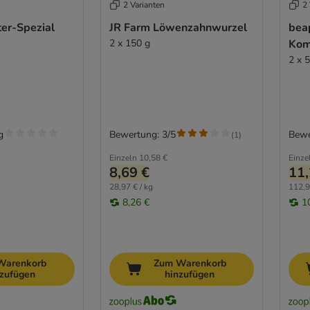
2 Varianten
2 
ter-Spezial
JR Farm Löwenzahnwurzel
bea
2 x 150 g
Kom
2 x 
g
Bewertung: 3/5
Bewe
(
1
)
Einzeln
10,58 €
Einze
8,69 €
11,
28,97 € / kg
112,90
8,26 €
1
Warenkorb
Zum Warenkorb
nzufügen
hinzufügen