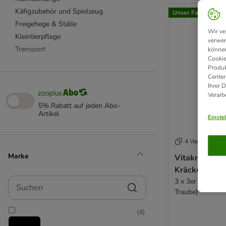
product items ha
Käfigzubehör und Spielzeug
Unser Favorit
Freigehege & Ställe
Wir ve
Kleintierpflege
verwen
Transport
können
Cookie
Produk
Chinchillafutter
Center
Ihrer 
Degufutter
Verarb
Frettchenfutter
5% Rabatt auf jeden Abo-
Hamsterfutter
Artikel
Einste
Kaninchenfutter
Mäusefutter & Rennmausfutter
4 Varianten
Meerschweinchenfutter
Marke
Vitakraft Zw
Rattenfutter
Kräcker Trio-
Wildtierfutter
Suchen
3 x 3er Kombi (
Getreidefrei
Traube)
Heu & Stroh
(
4
)
Knabberhölzer