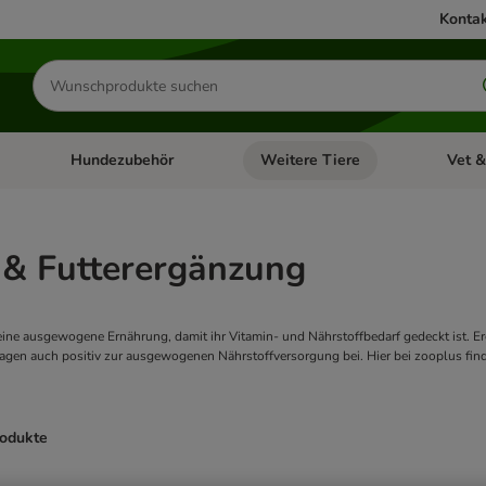
Kontak
Produkte
suchen
Hundezubehör
Weitere Tiere
Vet &
ffnen: Katzenzubehör
Kategorie-Menü öffnen: Hundefutter
Kategorie-Menü öffnen: Hundezube
Kategori
 & Futterergänzung
eine ausgewogene Ernährung, damit ihr Vitamin- und Nährstoffbedarf gedeckt ist. Er
tragen auch positiv zur ausgewogenen Nährstoffversorgung bei. Hier bei zooplus find
rodukte