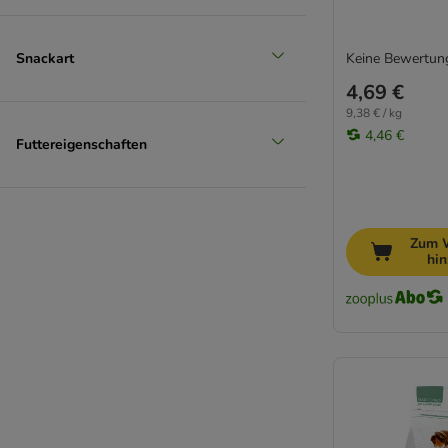
Snackart
Keine Bewertun
4,69 €
9,38 € / kg
4,46 €
Futtereigenschaften
Zum 
hi