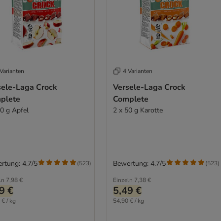
Varianten
4 Varianten
sele-Laga Crock
Versele-Laga Crock
plete
Complete
50 g Apfel
2 x 50 g Karotte
rtung: 4.7/5
Bewertung: 4.7/5
(
523
)
(
523
)
ln
7,98 €
Einzeln
7,38 €
9 €
5,49 €
 € / kg
54,90 € / kg