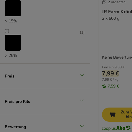
2 Varianten
JR Farm Kräu
2 x 500 g
> 15%
(
1
)
> 25%
Keine Bewertun
Einzeln
9,38 €
7,99 €
Preis
7,99 € / kg
7,59 €
Preis pro Kilo
Zum 
hi
Bewertung