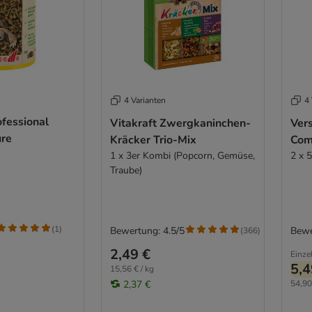
4 Varianten
4 
ofessional
Vitakraft Zwergkaninchen-
Ver
ure
Kräcker Trio-Mix
Com
1 x 3er Kombi (Popcorn, Gemüse,
2 x 
Traube)
(
1
)
Bewertung: 4.5/5
Bewe
(
366
)
2,49 €
Einze
5,4
15,56 € / kg
2,37 €
54,90