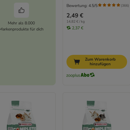
Bewertung: 4.5/5
(
366
)
2,49 €
14,82 € / kg
Mehr als 8.000
2,37 €
Markenprodukte für dich
Zum Warenkorb
hinzufügen