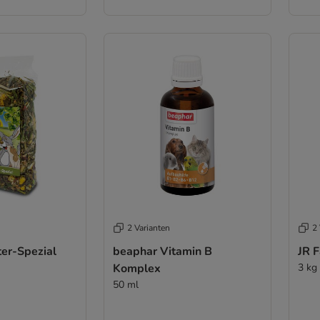
2 Varianten
2 
ter-Spezial
beaphar Vitamin B
JR 
Komplex
3 kg
50 ml