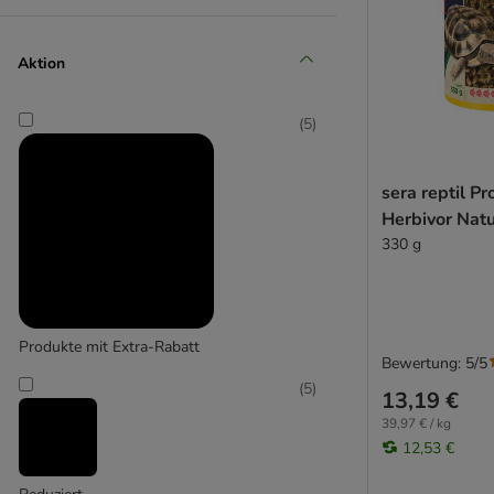
CdVet
(
2
)
Aktion
(
5
)
Gimbi
(
8
)
sera reptil Pr
Herbivor Nat
330 g
GRAU
Produkte mit Extra-Rabatt
Bewertung: 5/5
(
5
)
13,19 €
39,97 € / kg
12,53 €