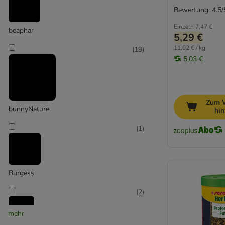
Kräcker & Gebackenes
Bewertung: 4.5/
Kräuter, Blüten, Gemüse & Obst
Pelletiertes Futter
Einzeln
7,47 €
beaphar
5,29 €
11,02 € / kg
(
19
)
Badesand & Badehäuser
5,03 €
Beschäftigungszubehör
Brücken, Treppen und Hängematten
Einstreu
Häuschen, Tunnel und Nester
Zum 
bunnyNature
hi
Näpfe, Tränken & Raufen
Chinchillakäfig
(
1
)
Degukäfig
Hamster- & Mäusekäfig
Hasenkäfig & Kaninchenkäfig
Burgess
Frettchenkäfig
Meerschweinchenkäfig
(
2
)
Rattenkäfig
mehr