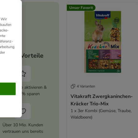
Unser Favorit
 Wir
nkaufen
ecke-
ante
äferenz-
arbeitung
der
Deine Vorteile
4 Varianten
zooplus Abo aktivieren &
immer 5% sparen
Vitakraft Zwergkaninchen-
Kräcker Trio-Mix
1 x 3er Kombi (Gemüse, Traube,
Waldbeere)
Über 10 Mio. Kunden
vertrauen uns bereits