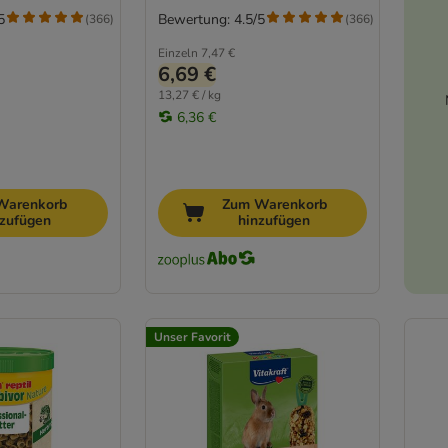
5
Bewertung: 4.5/5
(
366
)
(
366
)
Einzeln
7,47 €
6,69 €
13,27 € / kg
6,36 €
Warenkorb
Zum Warenkorb
nzufügen
hinzufügen
Unser Favorit