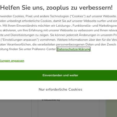
ve been changed
Helfen Sie uns, zooplus zu verbessern!
Unser Favorit
rwenden Cookies, Pixel und andere Technologien (“Cookies”) auf unserer Webseite.
den unbedingt erforderliche Cookies, damit Sie auf unserer Webseite surfen und ei
. Mit Ihrem Einverständnis möchten wir Leistungs-, Funktionelle- und Marketingzw
s aktivieren, um Ihre Erfahrung mit unserer Webseite zu verbessern und Ihnen relev
te und Dienstleistungen zu zeigen. Sie können jederzeit Änderungen in unserem Pr
 (“Einstellungen anpassen”) vornehmen. Weitere Informationen über den für die Ver
Daten Verantwortlichen, die verarbeiteten personenbezogenen Daten und den Zweck 
eitung finden Sie unter Präferenz-Center
Datenschutzerklärung
llungen anpassen
4 Varianten
Einverstanden und weiter
ergkaninchen-
Vitakraft Zwergkaninchen-
Mix
Kräcker Trio-Mix
Nur erforderliche Cookies
Popcorn, Gemüse,
3 x 3er Kombi (Gemüse, Traube,
Waldbeere)