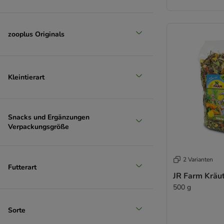
zooplus Originals
Kleintierart
Snacks und Ergänzungen
Verpackungsgröße
2 Varianten
Futterart
JR Farm Kräu
500 g
Sorte