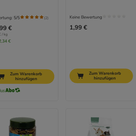
Keine Bewertung
rtung: 5/5
(
2
)
1,99 €
99 €
 / kg
2,34 €
Zum Warenkorb
Zum Warenkorb
hinzufügen
hinzufügen