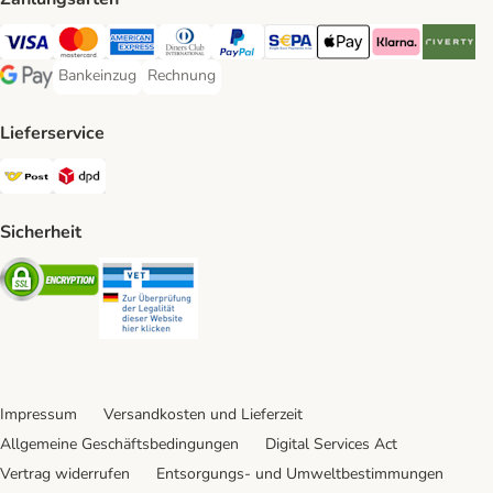
Visa Payment Method
MasterCard Payment Method
American Express Payment Method
Diners Club Payment Method
PayPal Payment Method
SEPA Payment Method
Apple Pay Payment Meth
Klarna Payment 
Riverty P
Bankeinzug
Rechnung
Bankeinzug Payment Method
Rechnung Payment Method
Google Pay Payment Method
Lieferservice
Österreichische Post Shipping Method
DPD Shipping Method
Sicherheit
Security
Security
Impressum
Versandkosten und Lieferzeit
Allgemeine Geschäftsbedingungen
Digital Services Act
Vertrag widerrufen
Entsorgungs- und Umweltbestimmungen