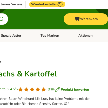
tieren Sie uns
Wiederbestellen
Warenkorb
 Spezialfutter
Top Marken
Aktionen
hör
e-Menü öffnen: Weitere Tiere
Kategorie-Menü öffnen: Vet & Spezialfutter
Kategorie-Menü öffne
r
achs & Kartoffel
o to 5: 4.5/5
Produkt bewerten
(
128
)
t Jahren Bosch.Windhund Mix Lucy hat keine Probleme mit den
artoffeln oder Bio ebenso Sensitiv Sorten. 😊"