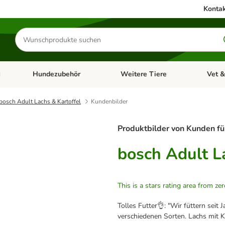
Kontak
Produkte
suchen
Hundezubehör
Weitere Tiere
Vet &
ffnen: Katzenzubehör
Kategorie-Menü öffnen: Hundefutter
Kategorie-Menü öffnen: Hundezube
Kategori
bosch Adult Lachs & Kartoffel
Kundenbilder
Produktbilder von Kunden fü
bosch Adult L
This is a stars rating area from zer
Tolles Futter👌: "Wir füttern sei
verschiedenen Sorten. Lachs mit K