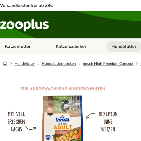
Versandkostenfrei ab 39€
Katzenfutter
Katzenzubehör
Hundefutter
Kategorie-Menü öffnen: Katzenfutter
Kategorie-Menü ö
Hundefutter
Hundefutter trocken
bosch High Premium Concept