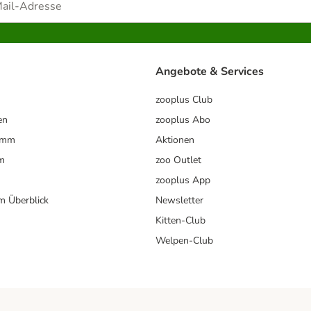
Angebote & Services
zooplus Club
en
zooplus Abo
ramm
Aktionen
m
zoo Outlet
zooplus App
im Überblick
Newsletter
Kitten-Club
Welpen-Club