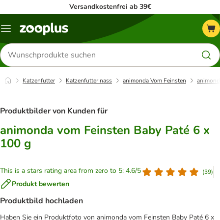
Versandkostenfrei ab 39€
Menü
Produkte
suchen
Katzenfutter
Katzenfutter nass
animonda Vom Feinsten
animonda
Produktbilder von Kunden für
animonda vom Feinsten Baby Paté 6 x
100 g
This is a stars rating area from zero to 5: 4.6/5
(
39
)
Produkt bewerten
Produktbild hochladen
Haben Sie ein Produktfoto von animonda vom Feinsten Baby Paté 6 x