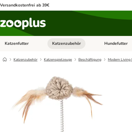
Versandkostenfrei ab 39€
Katzenfutter
Katzenzubehör
Hundefutter
Kategorie-Menü öffnen: Katzenfutter
Kategorie-Menü ö
Katzenzubehör
Katzenspielzeuge
Beschäftigung
Modern Living 