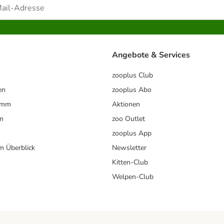
Angebote & Services
zooplus Club
en
zooplus Abo
ramm
Aktionen
m
zoo Outlet
zooplus App
im Überblick
Newsletter
Kitten-Club
Welpen-Club