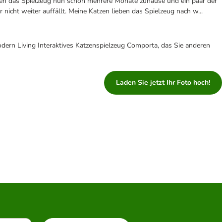
aben das Spielzeug nun schon mehrere Monate zuhause und ein paar der
icht weiter auffällt. Meine Katzen lieben das Spielzeug nach w...
dern Living Interaktives Katzenspielzeug Comporta, das Sie anderen
Laden Sie jetzt Ihr Foto hoch!