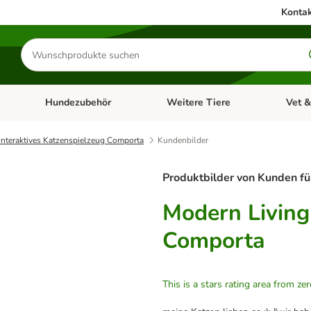
Kontak
Produkte
suchen
Hundezubehör
Weitere Tiere
Vet &
ffnen: Katzenzubehör
Kategorie-Menü öffnen: Hundefutter
Kategorie-Menü öffnen: Hundezube
Kategori
Interaktives Katzenspielzeug Comporta
Kundenbilder
Produktbilder von Kunden fü
Modern Living
Comporta
This is a stars rating area from zer