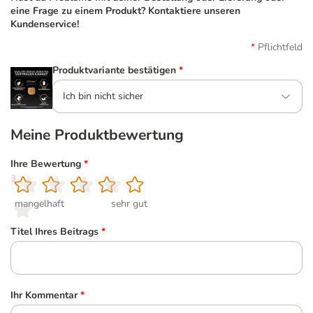
eine Frage zu einem Produkt? Kontaktiere unseren
Kundenservice!
Pflichtfeld
Produktvariante bestätigen
*
Ich bin nicht sicher
Meine Produktbewertung
Ihre Bewertung
*
1
2
3
4
5
mangelhaft
sehr gut
Titel Ihres Beitrags
*
Ihr Kommentar
*