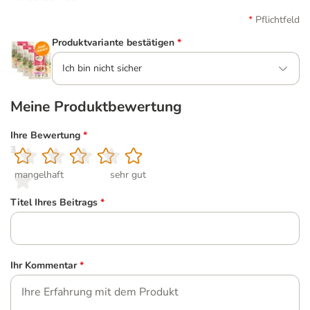
Pflichtfeld
Produktvariante bestätigen
*
Ich bin nicht sicher
Meine Produktbewertung
Ihre Bewertung
*
1
2
3
4
5
mangelhaft
sehr gut
Titel Ihres Beitrags
*
Ihr Kommentar
*