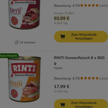
Bewertung: 4.7/5
(
1843
)
Einzeln
71,96 €
60,99 €
3,18 € / kg
Zum Warenkorb
hinzufügen
24 Varianten
nser Favorit
RINTI Kennerfleisch 6 x 800
g
Huhn
Bewertung: 4.7/5
(
1843
)
17,99 €
3,75 € / kg
Zum Warenkorb
hinzufügen