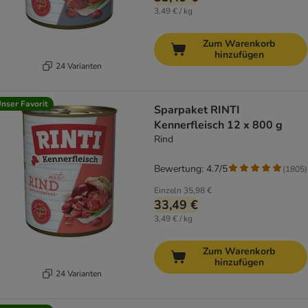
3,49 € / kg
Zum Warenkorb
hinzufügen
24 Varianten
nser Favorit
Sparpaket RINTI
Kennerfleisch 12 x 800 g
Rind
Bewertung: 4.7/5
(
1805
)
Einzeln
35,98 €
33,49 €
3,49 € / kg
Zum Warenkorb
hinzufügen
24 Varianten