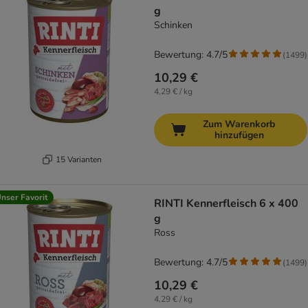
g
Schinken
Bewertung: 4.7/5
(
1499
)
10,29 €
4,29 € / kg
Zum Warenkorb
hinzufügen
15 Varianten
nser Favorit
RINTI Kennerfleisch 6 x 400
g
Ross
Bewertung: 4.7/5
(
1499
)
10,29 €
4,29 € / kg