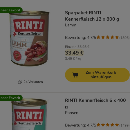
nser Favorit
Sparpaket RINTI
Kennerfleisch 12 x 800 g
Lamm
Bewertung: 4.7/5
(
1805
)
Einzeln
35,98 €
33,49 €
3,49 € / kg
Zum Warenkorb
hinzufügen
24 Varianten
nser Favorit
RINTI Kennerfleisch 6 x 400
g
Pansen
Bewertung: 4.7/5
(
1499
)