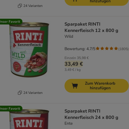
hinzufügen
24 Varianten
nser Favorit
Sparpaket RINTI
Kennerfleisch 12 x 800 g
Wild
Bewertung: 4.7/5
(
1805
)
Einzeln
35,98 €
33,49 €
3,49 € / kg
Zum Warenkorb
hinzufügen
24 Varianten
nser Favorit
Sparpaket RINTI
Kennerfleisch 24 x 800 g
Ente