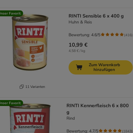
nser Favorit
RINTI Sensible 6 x 400 g
Huhn & Reis
Bewertung: 4.6/5
(
416
)
10,99 €
4,58 € / kg
Zum Warenkorb
hinzufügen
11 Varianten
nser Favorit
RINTI Kennerfleisch 6 x 800
g
Rind
Bewertung: 4.7/5
(
1843
)