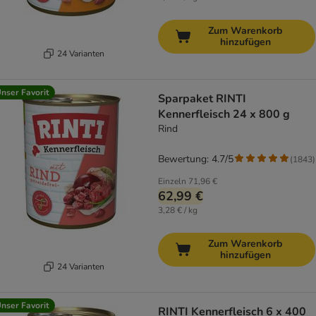
Zum Warenkorb
hinzufügen
24 Varianten
nser Favorit
Sparpaket RINTI
Kennerfleisch 24 x 800 g
Rind
Bewertung: 4.7/5
(
1843
)
Einzeln
71,96 €
62,99 €
3,28 € / kg
Zum Warenkorb
hinzufügen
24 Varianten
nser Favorit
RINTI Kennerfleisch 6 x 400