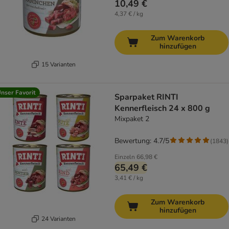
10,49 €
4,37 € / kg
Zum Warenkorb
hinzufügen
15 Varianten
nser Favorit
Sparpaket RINTI
Kennerfleisch 24 x 800 g
Mixpaket 2
Bewertung: 4.7/5
(
1843
)
Einzeln
66,98 €
65,49 €
3,41 € / kg
Zum Warenkorb
hinzufügen
24 Varianten