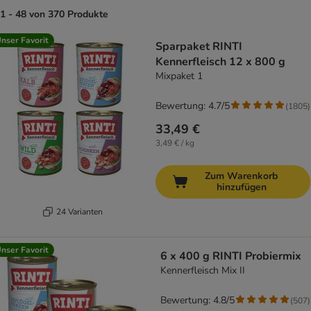
1 - 48 von 370 Produkte
product items have been changed
nser Favorit
Sparpaket RINTI
Kennerfleisch 12 x 800 g
Mixpaket 1
Bewertung: 4.7/5
(
1805
)
33,49 €
3,49 € / kg
Zum Warenkorb
hinzufügen
24 Varianten
nser Favorit
6 x 400 g RINTI Probiermix
Kennerfleisch Mix II
Bewertung: 4.8/5
(
507
)