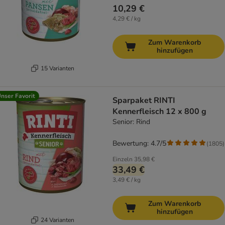
10,29 €
4,29 € / kg
Zum Warenkorb
hinzufügen
15 Varianten
nser Favorit
Sparpaket RINTI
Kennerfleisch 12 x 800 g
Senior: Rind
Bewertung: 4.7/5
(
1805
)
Einzeln
35,98 €
33,49 €
3,49 € / kg
Zum Warenkorb
hinzufügen
24 Varianten