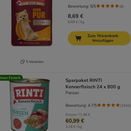
Bewertung: 5/5
(
8
)
8,69 €
8,69 € / kg
Zum Warenkorb
hinzufügen
5 Varianten
nser Favorit
Sparpaket RINTI
Kennerfleisch 24 x 800 g
Pansen
Bewertung: 4.7/5
(
1843
)
Einzeln
71,96 €
60,99 €
3,18 € / kg