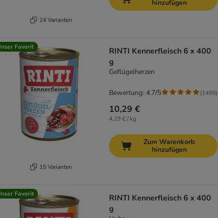
hinzufügen
24 Varianten
nser Favorit
RINTI Kennerfleisch 6 x 400
g
Geflügelherzen
Bewertung: 4.7/5
(
1499
)
10,29 €
4,29 € / kg
Zum Warenkorb
hinzufügen
15 Varianten
nser Favorit
RINTI Kennerfleisch 6 x 400
g