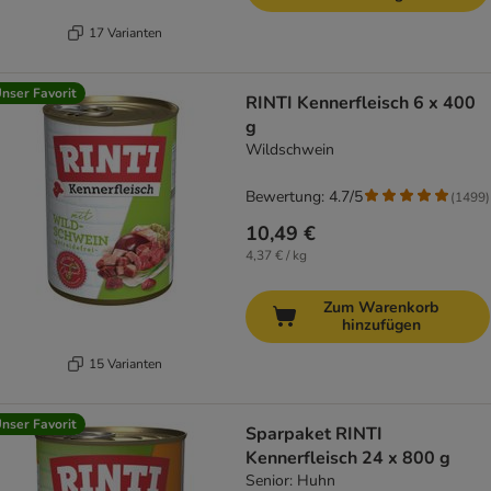
17 Varianten
nser Favorit
RINTI Kennerfleisch 6 x 400
g
Wildschwein
Bewertung: 4.7/5
(
1499
)
10,49 €
4,37 € / kg
Zum Warenkorb
hinzufügen
15 Varianten
nser Favorit
Sparpaket RINTI
Kennerfleisch 24 x 800 g
Senior: Huhn