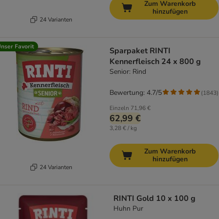
Zum Warenkorb
hinzufügen
24 Varianten
nser Favorit
Sparpaket RINTI
Kennerfleisch 24 x 800 g
Senior: Rind
Bewertung: 4.7/5
(
1843
)
Einzeln
71,96 €
62,99 €
3,28 € / kg
Zum Warenkorb
hinzufügen
24 Varianten
RINTI Gold 10 x 100 g
Huhn Pur