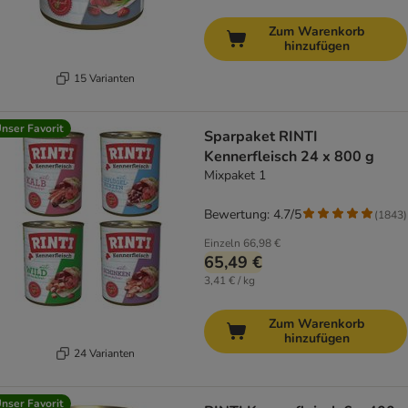
Zum Warenkorb
hinzufügen
15 Varianten
nser Favorit
Sparpaket RINTI
Kennerfleisch 24 x 800 g
Mixpaket 1
Bewertung: 4.7/5
(
1843
)
Einzeln
66,98 €
65,49 €
3,41 € / kg
Zum Warenkorb
hinzufügen
24 Varianten
nser Favorit