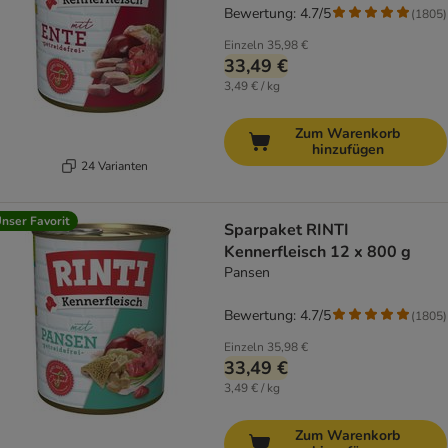
Bewertung: 4.7/5
(
1805
)
Einzeln
35,98 €
33,49 €
3,49 € / kg
Zum Warenkorb
hinzufügen
24 Varianten
nser Favorit
Sparpaket RINTI
Kennerfleisch 12 x 800 g
Pansen
Bewertung: 4.7/5
(
1805
)
Einzeln
35,98 €
33,49 €
3,49 € / kg
Zum Warenkorb