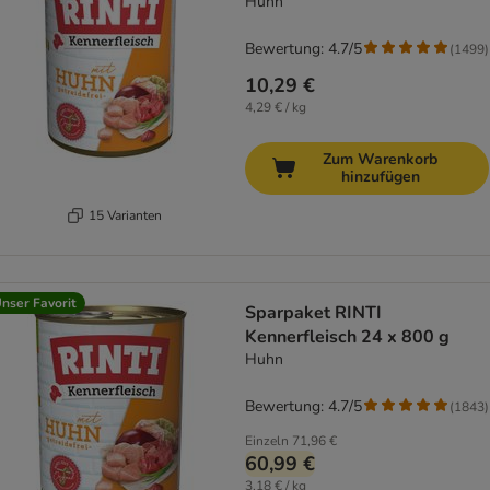
Huhn
Bewertung: 4.7/5
(
1499
)
10,29 €
4,29 € / kg
Zum Warenkorb
hinzufügen
15 Varianten
nser Favorit
Sparpaket RINTI
Kennerfleisch 24 x 800 g
Huhn
Bewertung: 4.7/5
(
1843
)
Einzeln
71,96 €
60,99 €
3,18 € / kg