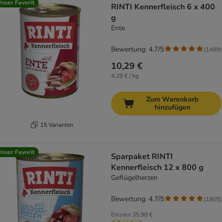
nser Favorit
RINTI Kennerfleisch 6 x 400
g
Ente
Bewertung: 4.7/5
(
1499
)
10,29 €
4,29 € / kg
Zum Warenkorb
hinzufügen
15 Varianten
nser Favorit
Sparpaket RINTI
Kennerfleisch 12 x 800 g
Geflügelherzen
Bewertung: 4.7/5
(
1805
)
Einzeln
35,98 €