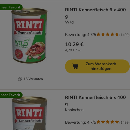
nser Favorit
RINTI Kennerfleisch 6 x 400
g
Wild
Bewertung: 4.7/5
(
1499
)
10,29 €
4,29 € / kg
Zum Warenkorb
hinzufügen
15 Varianten
nser Favorit
RINTI Kennerfleisch 6 x 400
g
Kaninchen
Bewertung: 4.7/5
(
1499
)