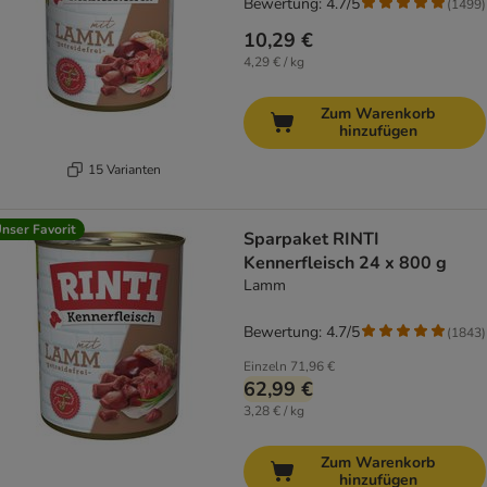
Bewertung: 4.7/5
(
1499
)
10,29 €
4,29 € / kg
Zum Warenkorb
hinzufügen
15 Varianten
nser Favorit
Sparpaket RINTI
Kennerfleisch 24 x 800 g
Lamm
Bewertung: 4.7/5
(
1843
)
Einzeln
71,96 €
62,99 €
3,28 € / kg
Zum Warenkorb
hinzufügen