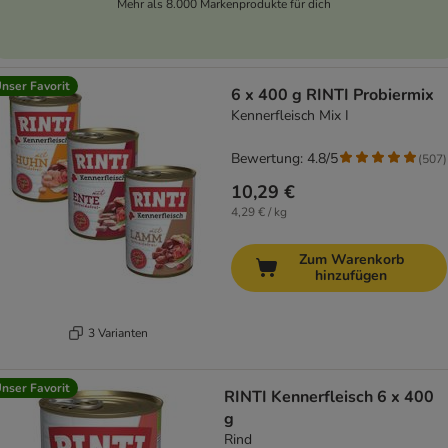
Mehr als 8.000 Markenprodukte für dich
nser Favorit
6 x 400 g RINTI Probiermix
Kennerfleisch Mix I
Bewertung: 4.8/5
(
507
)
10,29 €
4,29 € / kg
Zum Warenkorb
hinzufügen
3 Varianten
nser Favorit
RINTI Kennerfleisch 6 x 400
g
Rind