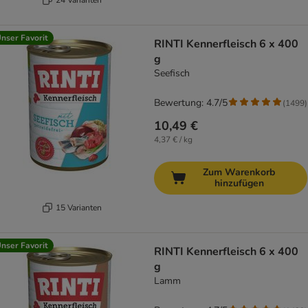
nser Favorit
RINTI Kennerfleisch 6 x 400
g
Seefisch
Bewertung: 4.7/5
(
1499
)
10,49 €
4,37 € / kg
Zum Warenkorb
hinzufügen
15 Varianten
nser Favorit
RINTI Kennerfleisch 6 x 400
g
Lamm