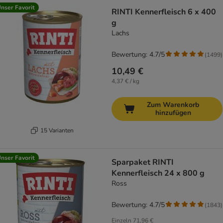
nser Favorit
RINTI Kennerfleisch 6 x 400
g
Lachs
Bewertung: 4.7/5
(
1499
)
10,49 €
4,37 € / kg
Zum Warenkorb
hinzufügen
15 Varianten
nser Favorit
Sparpaket RINTI
Kennerfleisch 24 x 800 g
Ross
Bewertung: 4.7/5
(
1843
)
Einzeln
71,96 €