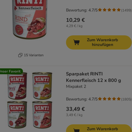
Bewertung: 4.7/5
(
1499
)
10,29 €
4,29 € / kg
Zum Warenkorb
hinzufügen
15 Varianten
nser Favorit
Sparpaket RINTI
Kennerfleisch 12 x 800 g
Mixpaket 2
Bewertung: 4.7/5
(
1805
)
33,49 €
3,49 € / kg
Zum Warenkorb