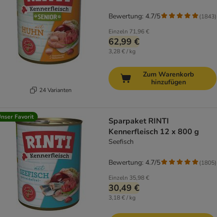
Bewertung: 4.7/5
(
1843
)
Einzeln
71,96 €
62,99 €
3,28 € / kg
Zum Warenkorb
hinzufügen
24 Varianten
nser Favorit
Sparpaket RINTI
Kennerfleisch 12 x 800 g
Seefisch
Bewertung: 4.7/5
(
1805
)
Einzeln
35,98 €
30,49 €
3,18 € / kg