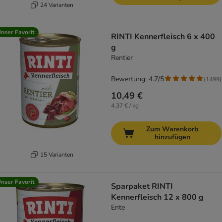
24 Varianten
nser Favorit
RINTI Kennerfleisch 6 x 400
g
Rentier
Bewertung: 4.7/5
(
1499
)
10,49 €
4,37 € / kg
Zum Warenkorb
hinzufügen
15 Varianten
nser Favorit
Sparpaket RINTI
Kennerfleisch 12 x 800 g
Ente