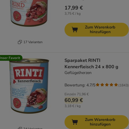
17,99 €
3,75 € / kg
Zum Warenkorb
hinzufügen
17 Varianten
nser Favorit
Sparpaket RINTI
Kennerfleisch 24 x 800 g
Geflügelherzen
Bewertung: 4.7/5
(
1843
)
Einzeln
71,96 €
60,99 €
3,18 € / kg
Zum Warenkorb
hinzufügen
24 Varianten