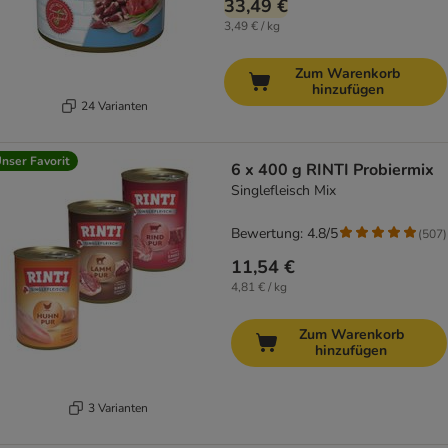
33,49 €
3,49 € / kg
Zum Warenkorb
hinzufügen
24 Varianten
nser Favorit
6 x 400 g RINTI Probiermix
Singlefleisch Mix
Bewertung: 4.8/5
(
507
)
11,54 €
4,81 € / kg
Zum Warenkorb
hinzufügen
3 Varianten