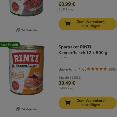
60,99 €
3,18 € / kg
Zum Warenkorb
hinzufügen
24 Varianten
nser Favorit
Sparpaket RINTI
Kennerfleisch 12 x 800 g
Huhn
Bewertung: 4.7/5
(
1805
)
Einzeln
35,98 €
33,49 €
3,49 € / kg
Zum Warenkorb
hinzufügen
24 Varianten