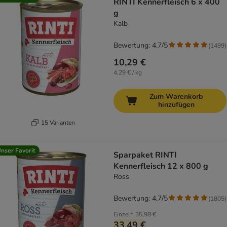
RINTI Kennerfleisch 6 x 400
g
Kalb
Bewertung: 4.7/5
(
1499
)
10,29 €
4,29 € / kg
Zum Warenkorb
hinzufügen
15 Varianten
nser Favorit
Sparpaket RINTI
Kennerfleisch 12 x 800 g
Ross
Bewertung: 4.7/5
(
1805
)
Einzeln
35,98 €
33,49 €