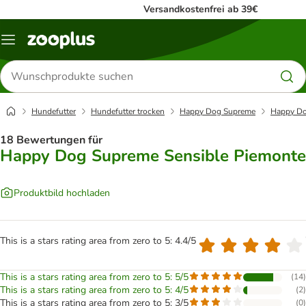
Versandkostenfrei ab 39€
Menü
Produkte
suchen
Hundefutter
Hundefutter trocken
Happy Dog Supreme
Happy Do
18 Bewertungen für
Happy Dog Supreme Sensible Piemonte
Produktbild hochladen
This is a stars rating area from zero to 5: 4.4/5
This is a stars rating area from zero to 5: 5/5
(
14
)
This is a stars rating area from zero to 5: 4/5
(
2
)
This is a stars rating area from zero to 5: 3/5
(
0
)